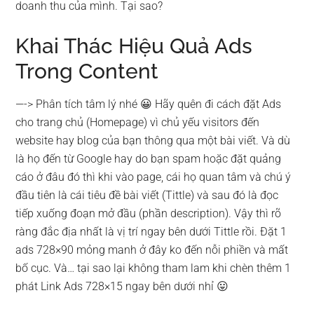
doanh thu của mình. Tại sao?
Khai Thác Hiệu Quả Ads
Trong Content
—-> Phân tích tâm lý nhé 😀 Hãy quên đi cách đặt Ads
cho trang chủ (Homepage) vì chủ yếu visitors đến
website hay blog của bạn thông qua một bài viết. Và dù
là họ đến từ Google hay do bạn spam hoặc đặt quảng
cáo ở đâu đó thì khi vào page, cái họ quan tâm và chú ý
đầu tiên là cái tiêu đề bài viết (Tittle) và sau đó là đọc
tiếp xuống đoạn mở đầu (phần description). Vậy thì rõ
ràng đắc địa nhất là vị trí ngay bên dưới Tittle rồi. Đặt 1
ads 728×90 mỏng manh ở đây ko đến nỗi phiền và mất
bố cục. Và… tại sao lại không tham lam khi chèn thêm 1
phát Link Ads 728×15 ngay bên dưới nhỉ 😛