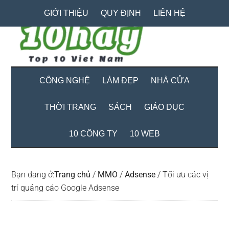
Skip
Skip
Bỏ
GIỚI THIỆU
QUY ĐỊNH
LIÊN HỆ
to
to
qua
main
secondary
primary
content
menu
sidebar
CÔNG NGHỆ
LÀM ĐẸP
NHÀ CỬA
THỜI TRANG
SÁCH
GIÁO DỤC
10 CÔNG TY
10 WEB
Bạn đang ở:
Trang chủ
/
MMO
/
Adsense
/
Tối ưu các vị
trí quảng cáo Google Adsense