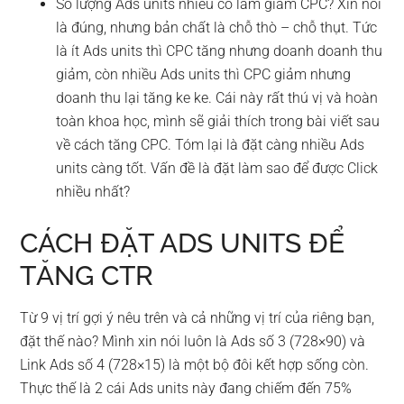
Số lượng Ads units nhiều có làm giảm CPC? Xin nói
là đúng, nhưng bản chất là chỗ thò – chỗ thụt. Tức
là ít Ads units thì CPC tăng nhưng doanh doanh thu
giảm, còn nhiều Ads units thì CPC giảm nhưng
doanh thu lại tăng ke ke. Cái này rất thú vị và hoàn
toàn khoa học, mình sẽ giải thích trong bài viết sau
về cách tăng CPC. Tóm lại là đặt càng nhiều Ads
units càng tốt. Vấn đề là đặt làm sao để được Click
nhiều nhất?
CÁCH ĐẶT ADS UNITS ĐỂ
TĂNG CTR
Từ 9 vị trí gợi ý nêu trên và cả những vị trí của riêng bạn,
đặt thế nào? Mình xin nói luôn là Ads số 3 (728×90) và
Link Ads số 4 (728×15) là một bộ đôi kết hợp sống còn.
Thực thế là 2 cái Ads units này đang chiếm đến 75%