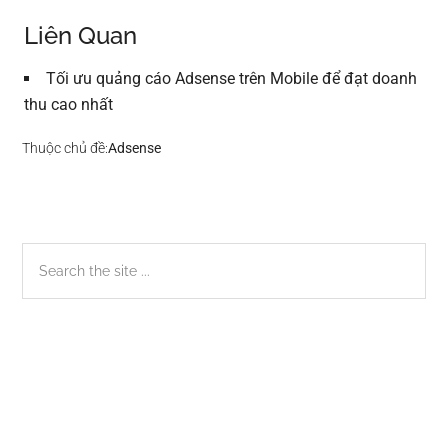
Liên Quan
Tối ưu quảng cáo Adsense trên Mobile để đạt doanh
thu cao nhất
Thuộc chủ đề:
Adsense
Sidebar
Search
the
chính
site
...