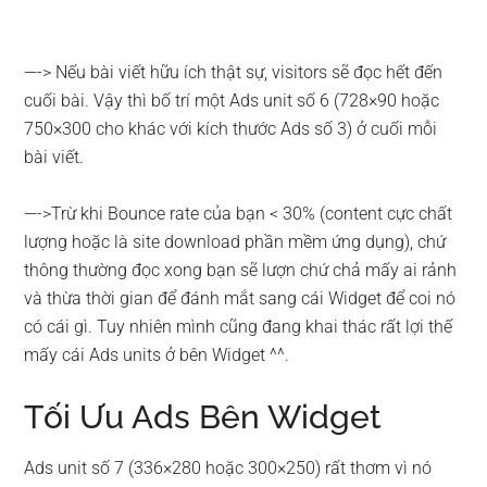
—-> Nếu bài viết hữu ích thật sự, visitors sẽ đọc hết đến
cuối bài. Vậy thì bố trí một Ads unit số 6 (728×90 hoặc
750×300 cho khác với kích thước Ads số 3) ở cuối mỗi
bài viết.
—->Trừ khi Bounce rate của bạn < 30% (content cực chất
lượng hoặc là site download phần mềm ứng dụng), chứ
thông thường đọc xong bạn sẽ lượn chứ chả mấy ai rảnh
và thừa thời gian để đánh mắt sang cái Widget để coi nó
có cái gì. Tuy nhiên mình cũng đang khai thác rất lợi thế
mấy cái Ads units ở bên Widget ^^.
Tối Ưu Ads Bên Widget
Ads unit số 7 (336×280 hoặc 300×250) rất thơm vì nó