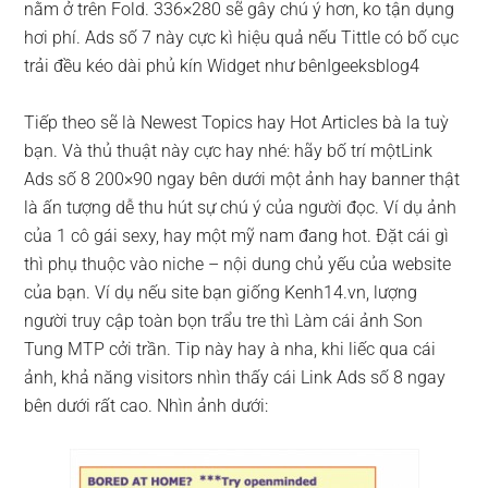
nằm ở trên Fold. 336×280 sẽ gây chú ý hơn, ko tận dụng
hơi phí. Ads số 7 này cực kì hiệu quả nếu Tittle có bố cục
trải đều kéo dài phủ kín Widget như bênIgeeksblog4
Tiếp theo sẽ là Newest Topics hay Hot Articles bà la tuỳ
bạn. Và thủ thuật này cực hay nhé: hãy bố trí mộtLink
Ads số 8 200×90 ngay bên dưới một ảnh hay banner thật
là ấn tượng dễ thu hút sự chú ý của người đọc. Ví dụ ảnh
của 1 cô gái sexy, hay một mỹ nam đang hot. Đặt cái gì
thì phụ thuộc vào niche – nội dung chủ yếu của website
của bạn. Ví dụ nếu site bạn giống Kenh14.vn, lượng
người truy cập toàn bọn trẩu tre thì Làm cái ảnh Son
Tung MTP cởi trần. Tip này hay à nha, khi liếc qua cái
ảnh, khả năng visitors nhìn thấy cái Link Ads số 8 ngay
bên dưới rất cao. Nhìn ảnh dưới: