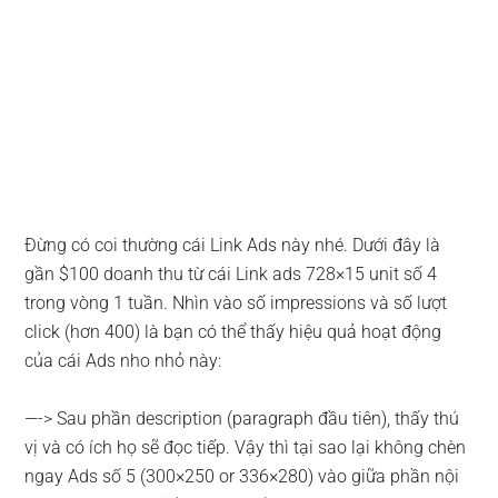
Đừng có coi thường cái Link Ads này nhé. Dưới đây là
gần $100 doanh thu từ cái Link ads 728×15 unit số 4
trong vòng 1 tuần. Nhìn vào số impressions và số lượt
click (hơn 400) là bạn có thể thấy hiệu quả hoạt động
của cái Ads nho nhỏ này:
—-> Sau phần description (paragraph đầu tiên), thấy thú
vị và có ích họ sẽ đọc tiếp. Vậy thì tại sao lại không chèn
ngay Ads số 5 (300×250 or 336×280) vào giữa phần nội