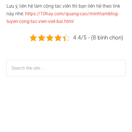
Lưu ý, liên hệ làm cộng tác viên thì bạn liên hệ theo link
này nhé:
https://10hay.com/quang-cao/minhtamblog-
tuyen-cong-tac-vien-viet-bai.html
4.4/5 - (8 bình chọn)
Sidebar
Search
the
chính
site
...