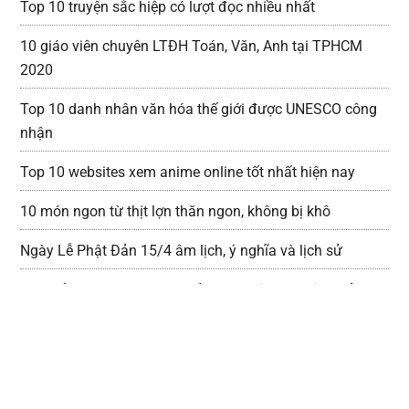
Top 10 truyện sắc hiệp có lượt đọc nhiều nhất
10 giáo viên chuyên LTĐH Toán, Văn, Anh tại TPHCM
2020
Top 10 danh nhân văn hóa thế giới được UNESCO công
nhận
Top 10 websites xem anime online tốt nhất hiện nay
10 món ngon từ thịt lợn thăn ngon, không bị khô
Ngày Lễ Phật Đản 15/4 âm lịch, ý nghĩa và lịch sử
Chia sẻ 10 ứng dụng học tiếng anh trên ios hiệu quả tại
nhà
Danh sách các tiệm chụp hình thẻ đẹp lấy liền tại
TPHCM