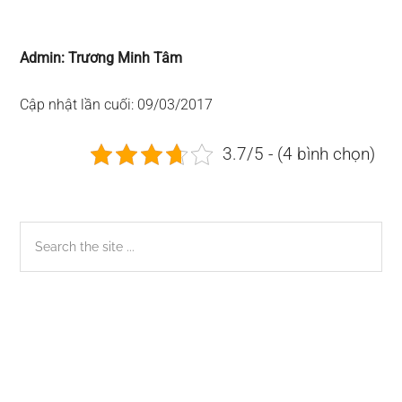
Admin: Trương Minh Tâm
Cập nhật lần cuối: 09/03/2017
3.7/5 - (4 bình chọn)
Sidebar
Search
the
chính
site
...