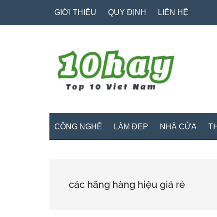
Skip
Skip
Bỏ
GIỚI THIỆU
QUY ĐỊNH
LIÊN HỆ
to
to
qua
main
secondary
primary
content
menu
sidebar
CÔNG NGHỆ
LÀM ĐẸP
NHÀ CỬA
T
các hãng hàng hiệu giá rẻ