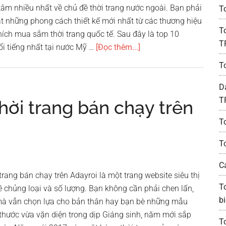
tâm nhiều nhất về chủ đề thời trang nước ngoài. Bạn phải
T
ật những phong cách thiết kế mới nhất từ các thương hiệu
T
hích mua sắm thời trang quốc tế. Sau đây là top 10
T
vềTop
ổi tiếng nhất tại nước Mỹ …
[Đọc thêm...]
10
T
thương
hiệu
D
thời
T
hời trang bán chạy trên
trang
T
nổi
tiếng
T
nhất
thế
C
rang bán chạy trên Adayroi là một trang website siêu thị
giới
T
 về chủng loại và số lượng. Bạn không cần phải chen lấn,
bi
à vẫn chọn lựa cho bản thân hay bạn bè những mẫu
 thước vừa vặn diện trong dịp Giáng sinh, năm mới sắp
T