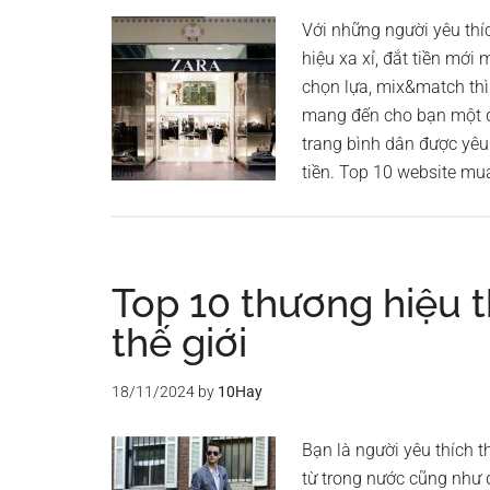
Với những người yêu thíc
hiệu xa xỉ, đắt tiền mớ
chọn lựa, mix&match th
mang đến cho bạn một di
trang bình dân được yêu t
tiền. Top 10 website mu
Top 10 thương hiệu t
thế giới
18/11/2024
by
10Hay
Bạn là người yêu thích t
từ trong nước cũng như q