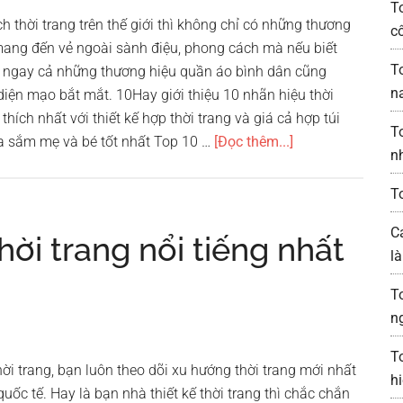
T
h thời trang trên thế giới thì không chỉ có những thương
c
i mang đến vẻ ngoài sành điệu, phong cách mà nếu biết
T
ì ngay cả những thương hiệu quần áo bình dân cũng
n
ện mạo bắt mắt. 10Hay giới thiệu 10 nhãn hiệu thời
hích nhất với thiết kế hợp thời trang và giá cả hợp túi
T
vềTop
a sắm mẹ và bé tốt nhất Top 10 …
[Đọc thêm...]
n
10
nhãn
T
hiệu
C
thời
hời trang nổi tiếng nhất
l
trang
bình
T
dân
n
được
yêu
T
hời trang, bạn luôn theo dõi xu hướng thời trang mới nhất
thích
h
uốc tế. Hay là bạn nhà thiết kế thời trang thì chắc chắn
nhất