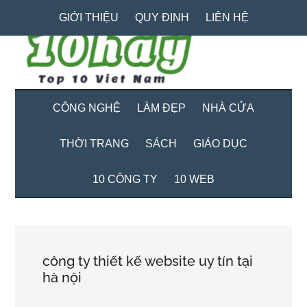
Skip
Skip
Bỏ
GIỚI THIỆU
QUY ĐỊNH
LIÊN HỆ
to
to
qua
main
secondary
primary
content
menu
sidebar
CÔNG NGHỆ
LÀM ĐẸP
NHÀ CỬA
THỜI TRANG
SÁCH
GIÁO DỤC
10 CÔNG TY
10 WEB
công ty thiết kế website uy tín tại
hà nội