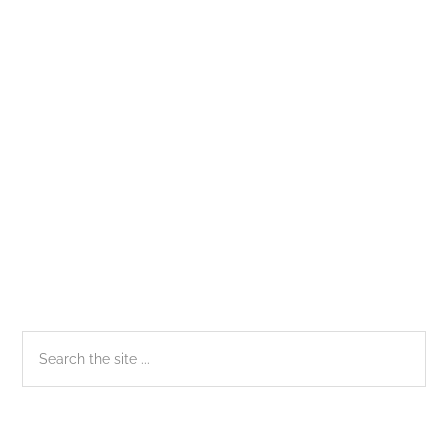
Việt
Nam
Sidebar
Search
the
chính
site
...