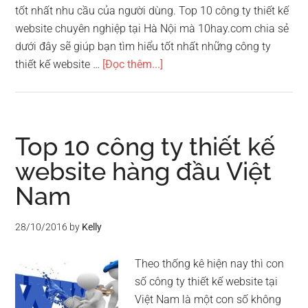
tốt nhất nhu cầu của người dùng. Top 10 công ty thiết kế
website chuyên nghiệp tại Hà Nội mà 10hay.com chia sẻ
dưới đây sẽ giúp bạn tìm hiểu tốt nhất những công ty
vềTop
thiết kế website …
[Đọc thêm...]
10
công
ty
thiết
Top 10 công ty thiết kế
kế
website hàng đầu Việt
website
Nam
chuyên
nghiệp
tại
28/10/2016
by
Kelly
Hà
Nội
Theo thống kê hiện nay thì con
số công ty thiết kế website tại
Việt Nam là một con số không