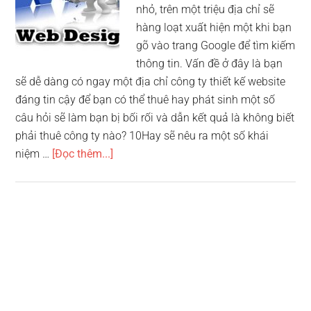
nhỏ, trên một triệu địa chỉ sẽ
hàng loạt xuất hiện một khi bạn
gõ vào trang Google để tìm kiếm
thông tin. Vấn đề ở đây là bạn
sẽ dễ dàng có ngay một địa chỉ công ty thiết kế website
đáng tin cậy để bạn có thể thuê hay phát sinh một số
câu hỏi sẽ làm bạn bị bối rối và dẫn kết quả là không biết
phải thuê công ty nào? 10Hay sẽ nêu ra một số khái
vềTop
niệm …
[Đọc thêm...]
10
công
ty
thiết
kế
website
hàng
đầu