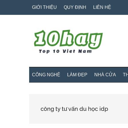
Skip
Skip
Bỏ
GIỚI THIỆU
QUY ĐỊNH
LIÊN HỆ
to
to
qua
main
secondary
primary
content
menu
sidebar
CÔNG NGHỆ
LÀM ĐẸP
NHÀ CỬA
T
công ty tư vấn du học idp