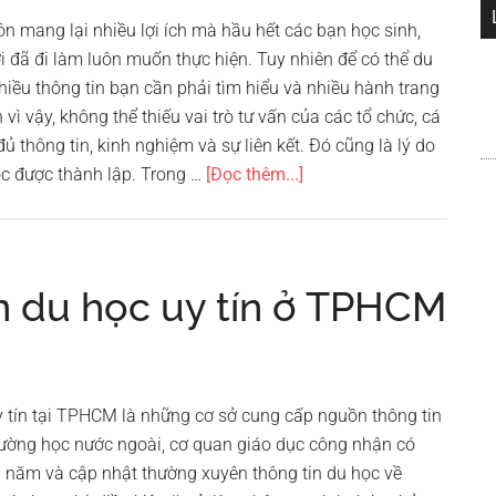
ôn mang lại nhiều lợi ích mà hầu hết các bạn học sinh,
i đã đi làm luôn muốn thực hiện. Tuy nhiên để có thể du
hiều thông tin bạn cần phải tìm hiểu và nhiều hành trang
vì vậy, không thể thiếu vai trò tư vấn của các tổ chức, cá
 thông tin, kinh nghiệm và sự liên kết. Đó cũng là lý do
vềTop
ọc được thành lập. Trong …
[Đọc thêm...]
10
công
ty
tư
ấn du học uy tín ở TPHCM
vấn
du
học
uy
y tín tại TPHCM là những cơ sở cung cấp nguồn thông tin
tín
rường học nước ngoài, cơ quan giáo dục công nhận có
hàng
 năm và cập nhật thường xuyên thông tin du học về
đầu