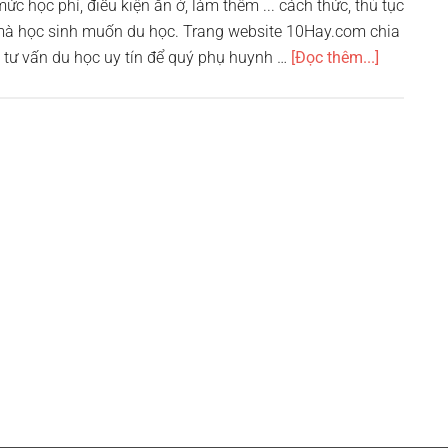
ức học phí, điều kiện ăn ở, làm thêm ... cách thức, thủ tục
tại
 mà học sinh muốn du học. Trang website 10Hay.com chia
Hà
vềTop
 tư vấn du học uy tín để quý phụ huynh …
[Đọc thêm...]
Nội
10
công
ty
tư
vấn
du
học
uy
tín
ở
TPHCM