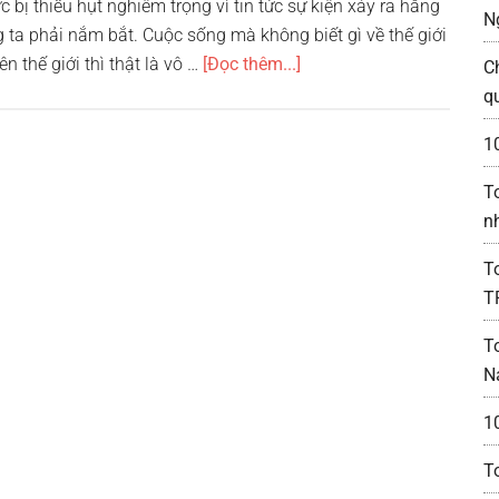
c bị thiếu hụt nghiêm trọng vì tin tức sự kiện xảy ra hằng
N
ta phải nắm bắt. Cuộc sống mà không biết gì về thế giới
vềTop
ên thế giới thì thật là vô …
[Đọc thêm...]
C
10
q
website
1
báo
nhiều
T
người
n
đọc
nhất
T
Việt
T
Nam
T
N
10
T