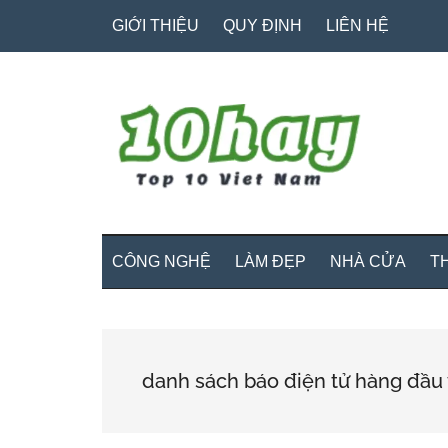
Skip
Skip
Bỏ
GIỚI THIỆU
QUY ĐỊNH
LIÊN HỆ
to
to
qua
main
secondary
primary
content
menu
sidebar
CÔNG NGHỆ
LÀM ĐẸP
NHÀ CỬA
T
danh sách báo điện tử hàng đầu