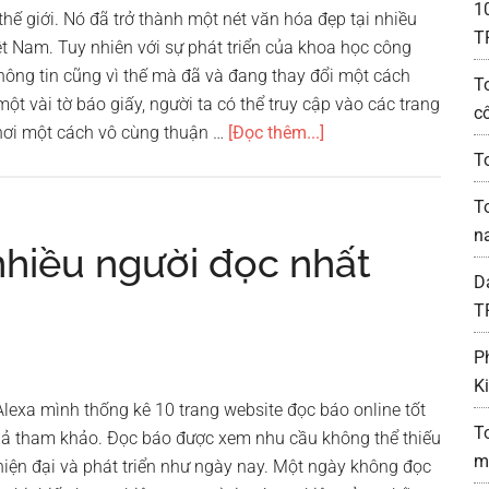
1
thế giới. Nó đã trở thành một nét văn hóa đẹp tại nhiều
T
ệt Nam. Tuy nhiên với sự phát triển của khoa học công
thông tin cũng vì thế mà đã và đang thay đổi một cách
T
t vài tờ báo giấy, người ta có thể truy cập vào các trang
c
vềTop
nơi một cách vô cùng thuận …
[Đọc thêm...]
10
To
nhật
T
báo
n
hàng
nhiều người đọc nhất
đầu
D
Việt
T
Nam
P
hiện
K
nay
lexa mình thống kê 10 trang website đọc báo online tốt
T
giả tham khảo. Đọc báo được xem nhu cầu không thể thiếu
m
 hiện đại và phát triển như ngày nay. Một ngày không đọc