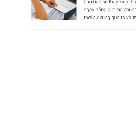
báo bạn sẽ thấy kiến thứ
ngày hằng giờ mà chúng 
thời sự xung qua ta và tr