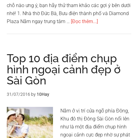
chỗ nào ưng ý, bạn hãy thử tham khảo các gợi ý bên dưới
nhé! 1. Nhà thờ Đức Bà, Bưu điện thành phố và Diamond
vềTop
Plaza Nằm ngay trung tâm …
[Đọc thêm...]
11
địa
điểm
chụp
Top 10 địa điểm chụp
hình
hình ngoại cảnh đẹp ở
cực
Sài Gòn
chất
ở
trung
31/07/2016
by
10Hay
tâm
TPHCM
Nằm ở vị trí cửa ngõ phía Đông,
Khu đô thị Đông Sài Gòn nổi lên
như là một địa điểm chụp hình
ngoại cảnh cực đẹp nhờ sự phát