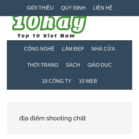
Skip
Skip
Bỏ
GIỚI THIỆU
QUY ĐỊNH
LIÊN HỆ
to
to
qua
main
secondary
primary
content
menu
sidebar
CÔNG NGHỆ
LÀM ĐẸP
NHÀ CỬA
THỜI TRANG
SÁCH
GIÁO DỤC
10 CÔNG TY
10 WEB
địa điểm shooting chất