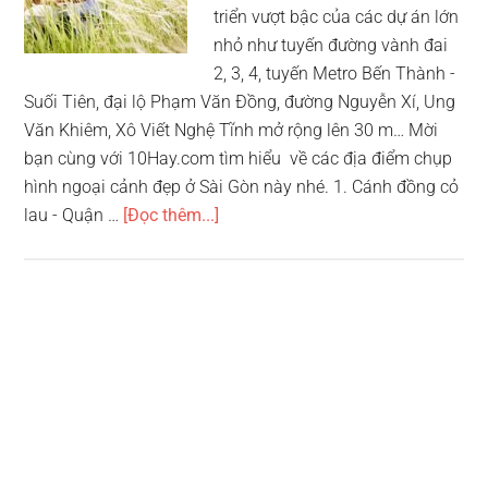
triển vượt bậc của các dự án lớn
nhỏ như tuyến đường vành đai
2, 3, 4, tuyến Metro Bến Thành -
Suối Tiên, đại lộ Phạm Văn Đồng, đường Nguyễn Xí, Ung
Văn Khiêm, Xô Viết Nghệ Tĩnh mở rộng lên 30 m… Mời
bạn cùng với 10Hay.com tìm hiểu về các địa điểm chụp
hình ngoại cảnh đẹp ở Sài Gòn này nhé. 1. Cánh đồng cỏ
vềTop
lau - Quận …
[Đọc thêm...]
10
địa
điểm
chụp
hình
ngoại
cảnh
đẹp
ở