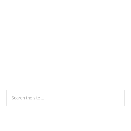
Sài
Gòn
Sidebar
Search
the
chính
site
...