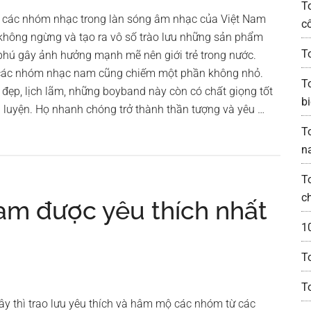
T
, các nhóm nhạc trong làn sóng âm nhạc của Việt Nam
c
 không ngừng và tạo ra vô số trào lưu những sản phẩm
T
phú gây ảnh hưởng mạnh mẽ nên giới trẻ trong nước.
 các nhóm nhạc nam cũng chiếm một phần không nhỏ.
T
 đẹp, lịch lãm, những boyband này còn có chất giọng tốt
bi
 luyện. Họ nhanh chóng trở thành thần tượng và yêu …
T
n
T
c
am được yêu thích nhất
1
T
T
y thì trao lưu yêu thích và hâm mộ các nhóm từ các