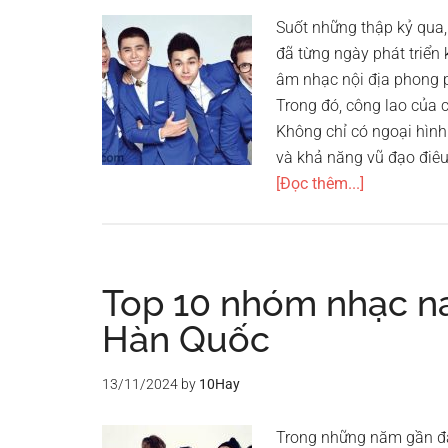
Suốt những thập kỷ qua
đã từng ngày phát triển
âm nhạc nội địa phong 
Trong đó, công lao của
Không chỉ có ngoại hình
và khả năng vũ đạo điêu
vềTop
[Đọc thêm...]
10
nhóm
nhạc
nam
Top 10 nhóm nhạc n
nổi
Hàn Quốc
tiếng
nhất
13/11/2024
by
10Hay
Việt
Nam
Trong những năm gần đâ