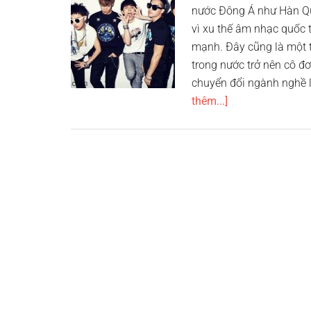
nước Đông Á như Hàn Quố
vì xu thế âm nhạc quốc t
mạnh. Đây cũng là một 
trong nước trở nên cô đơ
chuyển đổi ngành nghề l
vềTop
thêm...]
10
nhóm
nhạc
nam
được
yêu
thích
nhất
Hàn
Quốc