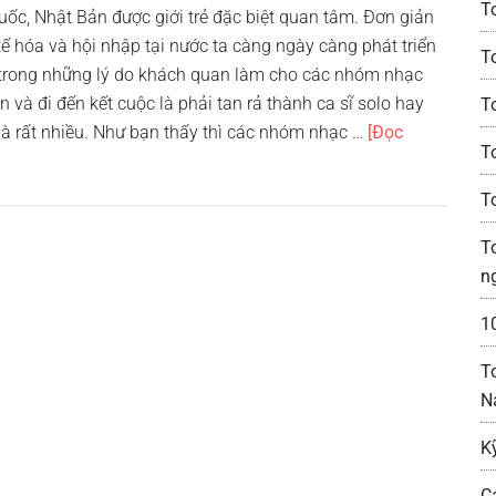
T
c, Nhật Bản được giới trẻ đặc biệt quan tâm. Đơn giản
ế hóa và hội nhập tại nước ta càng ngày càng phát triển
T
trong những lý do khách quan làm cho các nhóm nhạc
n và đi đến kết cuộc là phải tan rả thành ca sĩ solo hay
T
à rất nhiều. Như bạn thấy thì các nhóm nhạc …
[Đọc
T
T
T
n
1
T
N
K
C