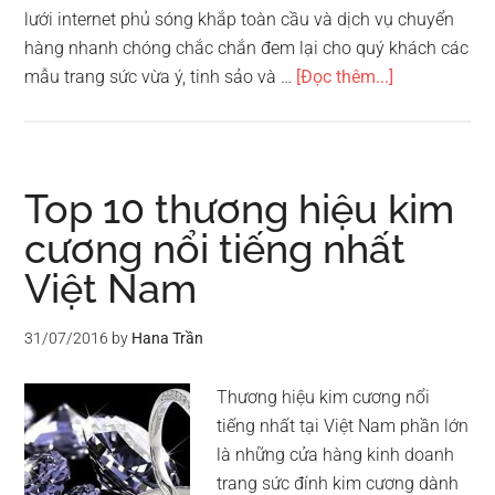
lưới internet phủ sóng khắp toàn cầu và dịch vụ chuyển
hàng nhanh chóng chắc chắn đem lại cho quý khách các
vềTop
mẫu trang sức vừa ý, tinh sảo và …
[Đọc thêm...]
10
thương
hiệu
trang
Top 10 thương hiệu kim
sức
cương nổi tiếng nhất
nổi
Việt Nam
tiếng
thế
giới
31/07/2016
by
Hana Trần
Thương hiệu kim cương nổi
tiếng nhất tại Việt Nam phần lớn
là những cửa hàng kinh doanh
trang sức đính kim cương dành