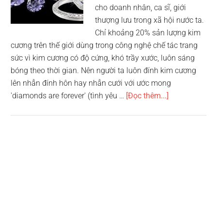
cho doanh nhân, ca sĩ, giới
thượng lưu trong xã hội nước ta.
Chỉ khoảng 20% sản lượng kim
cương trên thế giới dùng trong công nghệ chế tác trang
sức vì kim cương có độ cứng, khó trầy xước, luôn sáng
bóng theo thời gian. Nên người ta luôn đính kim cương
lên nhẫn đính hôn hay nhẫn cưới với ước mong
vềTop
'diamonds are forever' (tình yêu …
[Đọc thêm...]
10
thương
hiệu
kim
cương
nổi
tiếng
nhất
Việt