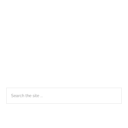
Nam
Sidebar
Search
the
chính
site
...