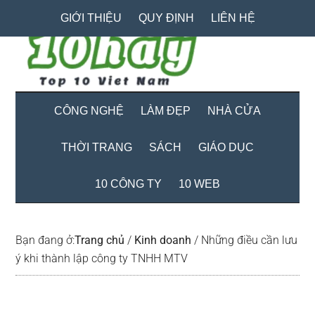
Skip
Skip
Bỏ
GIỚI THIỆU
QUY ĐỊNH
LIÊN HỆ
to
to
qua
main
secondary
primary
content
menu
sidebar
CÔNG NGHỆ
LÀM ĐẸP
NHÀ CỬA
THỜI TRANG
SÁCH
GIÁO DỤC
10 CÔNG TY
10 WEB
Bạn đang ở:
Trang chủ
/
Kinh doanh
/
Những điều cần lưu
ý khi thành lập công ty TNHH MTV