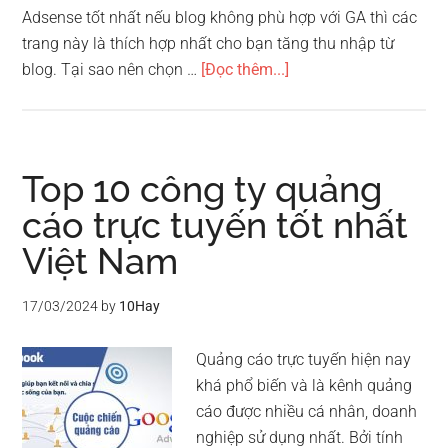
Adsense tốt nhất nếu blog không phù hợp với GA thì các
trang này là thích hợp nhất cho bạn tăng thu nhập từ
vềTop
blog. Tại sao nên chọn …
[Đọc thêm...]
10
mạng
quảng
cáo
Top 10 công ty quảng
thay
cáo trực tuyến tốt nhất
thế
Việt Nam
Adsense
tốt
nhất
17/03/2024
by
10Hay
Quảng cáo trực tuyến hiện nay
khá phổ biến và là kênh quảng
cáo được nhiều cá nhân, doanh
nghiệp sử dụng nhất. Bởi tính