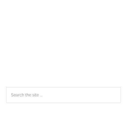
Việt
Nam
Sidebar
Search
the
chính
site
...