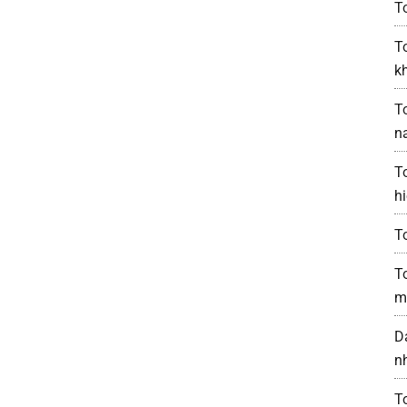
T
T
k
T
n
T
h
T
T
m
D
n
T