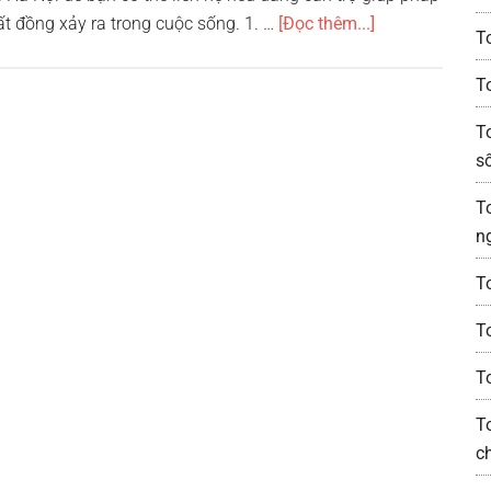
vềTop
ất đồng xảy ra trong cuộc sống. 1. …
[Đọc thêm...]
T
10
công
T
ty
T
luật
s
nổi
tiếng
T
uy
n
tín
tại
T
Hà
T
Nội
T
T
c