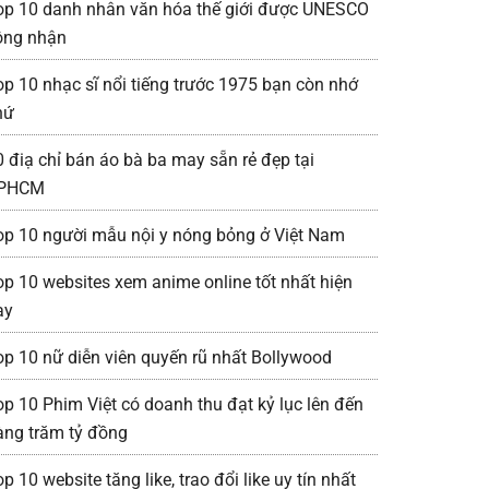
op 10 danh nhân văn hóa thế giới được UNESCO
ông nhận
op 10 nhạc sĩ nổi tiếng trước 1975 bạn còn nhớ
hứ
0 điạ chỉ bán áo bà ba may sẵn rẻ đẹp tại
PHCM
op 10 người mẫu nội y nóng bỏng ở Việt Nam
op 10 websites xem anime online tốt nhất hiện
ay
op 10 nữ diễn viên quyến rũ nhất Bollywood
op 10 Phim Việt có doanh thu đạt kỷ lục lên đến
àng trăm tỷ đồng
p 10 website tăng like, trao đổi like uy tín nhất