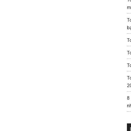
m
To
b
T
T
T
T
2
8
n