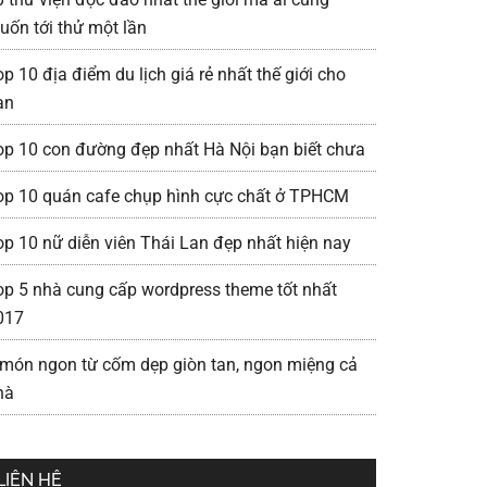
uốn tới thử một lần
p 10 địa điểm du lịch giá rẻ nhất thế giới cho
ạn
op 10 con đường đẹp nhất Hà Nội bạn biết chưa
op 10 quán cafe chụp hình cực chất ở TPHCM
op 10 nữ diễn viên Thái Lan đẹp nhất hiện nay
op 5 nhà cung cấp wordpress theme tốt nhất
017
 món ngon từ cốm dẹp giòn tan, ngon miệng cả
hà
LIÊN HỆ