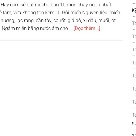
10Hay.com sẽ bật mí cho bạn 10 món chay ngon nhất
K
ễ làm, vừa không tốn kém. 1. Gỏi miến Nguyên liệu: miến
ơng, lạc rang, cần tây, cà rốt, giá đỗ, xì dầu, muối, ớt,
T
vềTop
m: Ngâm miến bằng nước ấm cho …
[Đọc thêm...]
10
T
món
T
chay
ngon
T
nhất
dành
T
cho
T
tháng
7
T
T
n
1