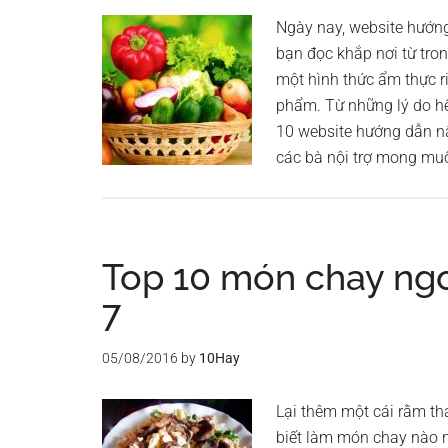
Ngày nay, website hướng
bạn đọc khắp nơi từ tro
một hình thức ẩm thực r
phẩm. Từ những lý do hế
10 website hướng dẫn n
các bà nội trợ mong mu
Top 10 món chay ng
7
05/08/2016
by
10Hay
Lại thêm một cái rằm t
biết làm món chay nào n