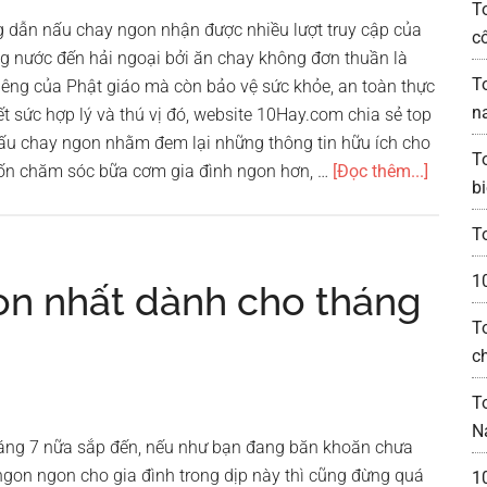
T
 dẫn nấu chay ngon nhận được nhiều lượt truy cập của
c
ng nước đến hải ngoại bởi ăn chay không đơn thuần là
T
iêng của Phật giáo mà còn bảo vệ sức khỏe, an toàn thực
n
t sức hợp lý và thú vị đó, website 10Hay.com chia sẻ top
ấu chay ngon nhằm đem lại những thông tin hữu ích cho
T
vềTop
ốn chăm sóc bữa cơm gia đình ngon hơn, …
[Đọc thêm...]
bi
10
website
T
hướng
1
dẫn
on nhất dành cho tháng
nấu
T
chay
c
ngon,
thanh
T
tịnh
N
háng 7 nữa sắp đến, nếu như bạn đang băn khoăn chưa
gon ngon cho gia đình trong dịp này thì cũng đừng quá
1