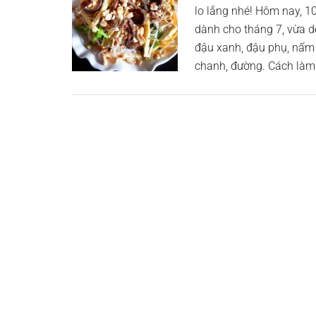
lo lắng nhé! Hôm nay, 
dành cho tháng 7, vừa d
đậu xanh, đậu phụ, nấm hư
chanh, đường. Cách là