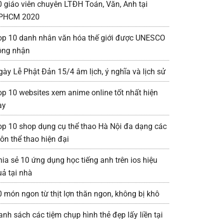
0 giáo viên chuyên LTĐH Toán, Văn, Anh tại
PHCM 2020
op 10 danh nhân văn hóa thế giới được UNESCO
ông nhận
gày Lễ Phật Đản 15/4 âm lịch, ý nghĩa và lịch sử
op 10 websites xem anime online tốt nhất hiện
ay
op 10 shop dụng cụ thể thao Hà Nội đa dạng các
ôn thể thao hiện đại
hia sẻ 10 ứng dụng học tiếng anh trên ios hiệu
uả tại nhà
0 món ngon từ thịt lợn thăn ngon, không bị khô
anh sách các tiệm chụp hình thẻ đẹp lấy liền tại