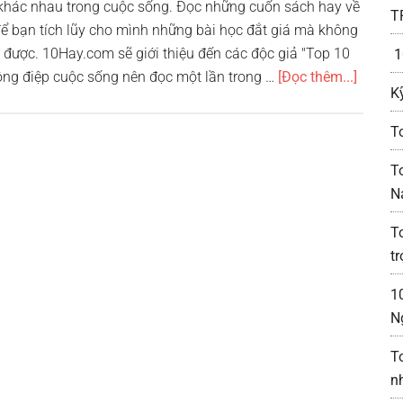
c khác nhau trong cuộc sống. Đọc những cuốn sách hay về
T
ể bạn tích lũy cho mình những bài học đắt giá mà không
 được. 10Hay.com sẽ giới thiệu đến các độc giả "Top 10
1
vềTop
ng điệp cuộc sống nên đọc một lần trong …
[Đọc thêm...]
K
10
cuốn
T
sách
hay
T
về
N
cuộc
T
sống
t
nên
đọc
1
một
N
lần
trong
T
đời
n