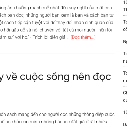
1
 rằng ảnh hưởng mạnh mẽ nhất đến suy nghĩ của một con
T
ách bạn đọc, những người bạn xem là bạn và cách bạn tư
T
̣t cách tiếp cận tuyệt vời để thay đổi nhân sinh quan của
c
hội gặp gỡ và nói chuyện với tất cả mọi người , nên tôi
vềTop
âm sự'' với họ.' - Trích lời diễn giả …
[Đọc thêm...]
N
10
cuốn
T
sách
n
thay
y về cuộc sống nên đọc
T
đổi
m
cuộc
đời
C
bạn
q
nên
đọc
1
uốn sách mang đến cho người đọc những thông điệp cuộc
nhất
hể học hỏi cho mình những bài học đắt giá ở rất nhiều
D