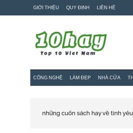
Skip
Skip
Bỏ
GIỚI THIỆU
QUY ĐỊNH
LIÊN HỆ
to
to
qua
main
secondary
primary
content
menu
sidebar
CÔNG NGHỆ
LÀM ĐẸP
NHÀ CỬA
T
những cuốn sách hay về tình yêu