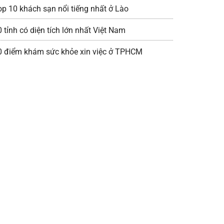
op 10 khách sạn nổi tiếng nhất ở Lào
 tỉnh có diện tích lớn nhất Việt Nam
0 điểm khám sức khỏe xin việc ở TPHCM
p 10 website nổi tiếng nhất thế giới
op 10 bài hát về mẹ nổi tiếng nhất Việt Nam
op 10 thác nước đẹp nhất thế giới hiện nay
op 10 bộ phim điện ảnh được teen Mỹ xem nhiều
hất
op 10 ý nghĩa của ngày Quốc tế Phụ nữ 8/3
op 10 thương hiệu trà sữa nổi tiếng nhất Sài Gòn