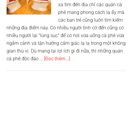
xa tìm đến địa chỉ các quán cà
phê mang phong cách lạ ấy mà
các bạn trẻ cũng luôn tìm kiếm
những địa điểm này. Có nhiều người tình cờ đến cũng có
nhiều người lại "lùng sục" để có nơi vừa uống cà phê vừa
ngắm cảnh và tận hưởng cảm giác lạ lạ trong một không
gian thú vị. Dù mang lại lợi ích gì đi nữa, thì những quán
vềTop
cà phê độc đáo …
[Đọc thêm...]
10
quán
cà
phê
độc
đáo
ở
Hà
Nội