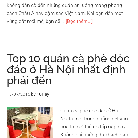
không dẫn cô đến những quán ăn, uống mang phong
cách Châu Á hay đậm sắc Việt Nam. Khi bạn đến một
vềTop
vùng đất mới mẻ, bạn sẽ …
[Đọc thêm...]
5
quán
cafe
đẹp
Top 10 quán cà phê độc
ở
đáo ở Hà Nội nhất định
Hà
phải đến
Nội
đậm
chất
15/07/2016
by
10Hay
Á
Đông
Quán cà phê độc đáo ở Hà
Nội là một trong những nét văn
hóa tại nơi thủ đô tấp nập này.
Không chỉ những du khách gần