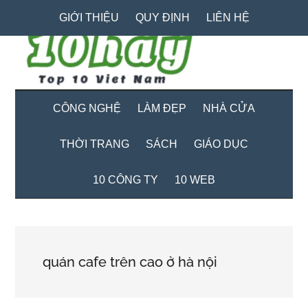
Skip
Skip
Bỏ
GIỚI THIỆU
QUY ĐỊNH
LIÊN HỆ
to
to
qua
main
secondary
primary
content
menu
sidebar
CÔNG NGHỆ
LÀM ĐẸP
NHÀ CỬA
THỜI TRANG
SÁCH
GIÁO DỤC
10 CÔNG TY
10 WEB
quán cafe trên cao ở hà nội