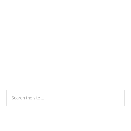
nhất
định
phải
đến
Sidebar
Search
the
chính
site
...