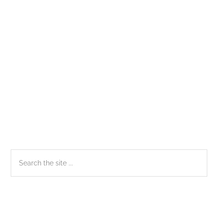
Sidebar
Search
the
chính
site
...