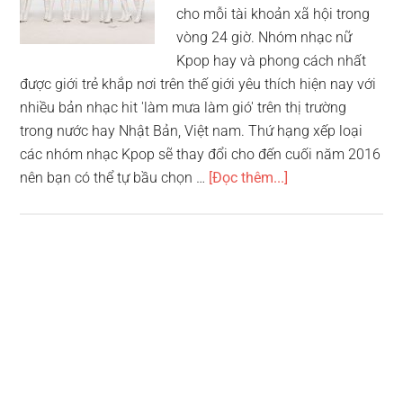
cho mỗi tài khoản xã hội trong
vòng 24 giờ. Nhóm nhạc nữ
Kpop hay và phong cách nhất
được giới trẻ khắp nơi trên thế giới yêu thích hiện nay với
nhiều bản nhạc hit 'làm mưa làm gió' trên thị trường
trong nước hay Nhật Bản, Việt nam. Thứ hạng xếp loại
các nhóm nhạc Kpop sẽ thay đổi cho đến cuối năm 2016
vềTop
nên bạn có thể tự bầu chọn …
[Đọc thêm...]
10
nhóm
nhạc
nữ
Kpop
hay
nhất
năm
2016