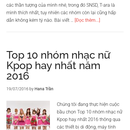
các thần tượng của mình nhé, trong đó SNSD, T-ara là
mình thích nhất, tuy nhiên các nhóm còn lại cũng hấp
vềTop
dẫn không kém tý nào. Bài viết …
[Đọc thêm...]
10
nhóm
nhạc
nữ
Top 10 nhóm nhạc nữ
được
Kpop hay nhất năm
yêu
2016
thích
nhất
Hàn
19/07/2016
by
Hana Trần
Quốc
Chúng tôi đang thực hiện cuộc
bầu chọn Top 10 nhóm nhạc nữ
Kpop hay nhất 2016 thông qua
các thiết bị di động, máy tính