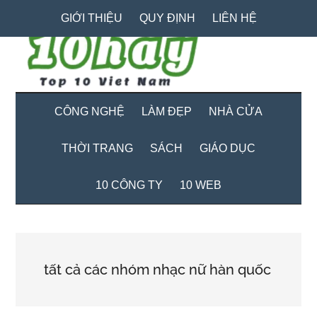
Skip
Skip
Bỏ
GIỚI THIỆU
QUY ĐỊNH
LIÊN HỆ
to
to
qua
main
secondary
primary
content
menu
sidebar
CÔNG NGHỆ
LÀM ĐẸP
NHÀ CỬA
THỜI TRANG
SÁCH
GIÁO DỤC
10 CÔNG TY
10 WEB
tất cả các nhóm nhạc nữ hàn quốc