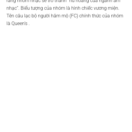
rằng nhóm nhạc sẽ trở thành “nữ hoàng của ngành âm
nhạc”. Biểu tượng của nhóm là hình chiếc vương miện.
Tên câu lạc bộ người hâm mộ (FC) chính thức của nhóm
là Queen’s .