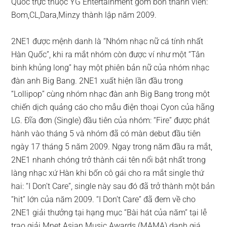
Quốc trực thuộc YG Entertainment gồm bốn thành viên:
Bom,CL,Dara,Minzy thành lập năm 2009.
2NE1 được mệnh danh là “Nhóm nhạc nữ cá tính nhất
Hàn Quốc”, khi ra mắt nhóm còn được ví như một “Tân
binh khủng long” hay một phiên bản nữ của nhóm nhạc
đàn anh Big Bang. 2NE1 xuất hiện lần đầu trong
“Lollipop” cùng nhóm nhạc đàn anh Big Bang trong một
chiến dịch quảng cáo cho mẫu điện thoại Cyon của hãng
LG. Đĩa đơn (Single) đầu tiên của nhóm: “Fire” được phát
hành vào tháng 5 và nhóm đã có màn debut đầu tiên
ngày 17 tháng 5 năm 2009. Ngay trong năm đầu ra mắt,
2NE1 nhanh chóng trở thành cái tên nổi bật nhất trong
làng nhạc xứ Hàn khi bốn cô gái cho ra mắt single thứ
hai: “I Don’t Care”, single này sau đó đã trở thành một bản
“hit” lớn của năm 2009. “I Don’t Care” đã đem về cho
2NE1 giải thưởng tại hạng mục “Bài hát của năm” tại lễ
trao giải Mnet Asian Music Awards (MAMA) danh giá