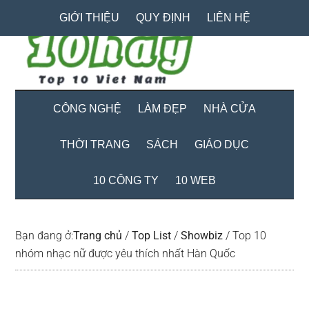
Skip
Skip
Bỏ
GIỚI THIỆU
QUY ĐỊNH
LIÊN HỆ
to
to
qua
main
secondary
primary
content
menu
sidebar
CÔNG NGHỆ
LÀM ĐẸP
NHÀ CỬA
THỜI TRANG
SÁCH
GIÁO DỤC
10 CÔNG TY
10 WEB
Bạn đang ở:
Trang chủ
/
Top List
/
Showbiz
/
Top 10
nhóm nhạc nữ được yêu thích nhất Hàn Quốc