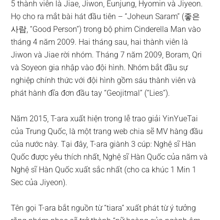
5 thành viên là Jiae, Jiwon, Eunjung, Hyomin và Jiyeon.
Họ cho ra mắt bài hát đầu tiên – “Joheun Saram” (좋은
사람, “Good Person”) trong bộ phim Cinderella Man vào
tháng 4 năm 2009. Hai tháng sau, hai thành viên là
Jiwon và Jiae rời nhóm. Tháng 7 năm 2009, Boram, Qri
và Soyeon gia nhập vào đội hình. Nhóm bắt đầu sự
nghiệp chính thức với đội hình gồm sáu thành viên và
phát hành đĩa đơn đầu tay “Geojitmal” (“Lies”).
Năm 2015, T-ara xuất hiện trong lễ trao giải YinYueTai
của Trung Quốc, là một trang web chia sẽ MV hàng đầu
của nước này. Tại đây, T-ara giành 3 cúp: Nghệ sĩ Hàn
Quốc được yêu thích nhất, Nghệ sĩ Hàn Quốc của năm và
Nghệ sĩ Hàn Quốc xuất sắc nhất (cho ca khúc 1 Min 1
Sec của Jiyeon).
Tên gọi T-ara bắt nguồn từ “tiara” xuất phát từ ý tưởng