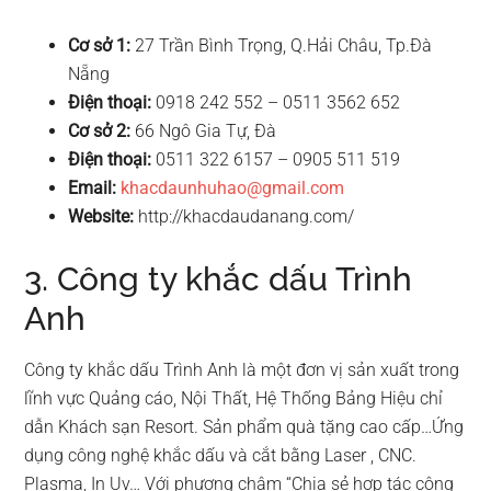
Cơ sở 1:
27 Trần Bình Trọng, Q.Hải Châu, Tp.Đà
Nẵng
Điện thoại:
0918 242 552 – 0511 3562 652
Cơ sở 2:
66 Ngô Gia Tự, Đà
Điện thoại:
0511 322 6157 – 0905 511 519
Email:
khacdaunhuhao@gmail.com
Website:
http://khacdaudanang.com/
3. Công ty khắc dấu Trình
Anh
Công ty khắc dấu Trình Anh là một đơn vị sản xuất trong
lĩnh vực Quảng cáo, Nội Thất, Hệ Thống Bảng Hiệu chỉ
dẫn Khách sạn Resort. Sản phẩm quà tặng cao cấp…Ứng
dụng công nghệ khắc dấu và cắt bằng Laser , CNC.
Plasma, In Uv… Với phương châm “Chia sẻ hợp tác công