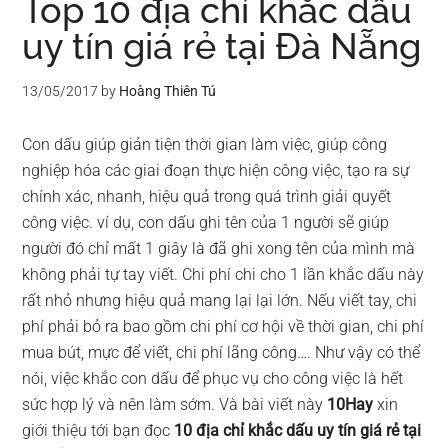
Top 10 địa chỉ khắc dấu
uy tín giá rẻ tại Đà Nẵng
13/05/2017
by
Hoàng Thiên Tú
Con dấu giúp giản tiện thời gian làm việc, giúp công
nghiệp hóa các giai đoạn thực hiện công việc, tạo ra sự
chính xác, nhanh, hiệu quả trong quá trình giải quyết
công việc. ví dụ, con dấu ghi tên của 1 người sẽ giúp
người đó chỉ mất 1 giây là đã ghi xong tên của mình mà
không phải tự tay viết. Chi phí chi cho 1 lần khắc dấu này
rất nhỏ nhưng hiệu quả mang lại lại lớn. Nếu viết tay, chi
phí phải bỏ ra bao gồm chi phí cơ hội về thời gian, chi phí
mua bút, mực để viết, chi phí lãng công…. Như vậy có thể
nói, việc khắc con dấu để phục vụ cho công việc là hết
sức hợp lý và nên làm sớm. Và bài viết này
10Hay
xin
giới thiệu tới bạn đọc
10 địa chỉ khắc dấu uy tín giá rẻ tại