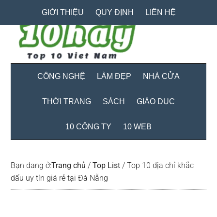
Skip
Skip
Bỏ
GIỚI THIỆU
QUY ĐỊNH
LIÊN HỆ
to
to
qua
main
secondary
primary
content
menu
sidebar
CÔNG NGHỆ
LÀM ĐẸP
NHÀ CỬA
THỜI TRANG
SÁCH
GIÁO DỤC
10 CÔNG TY
10 WEB
Bạn đang ở:
Trang chủ
/
Top List
/
Top 10 địa chỉ khắc
dấu uy tín giá rẻ tại Đà Nẵng