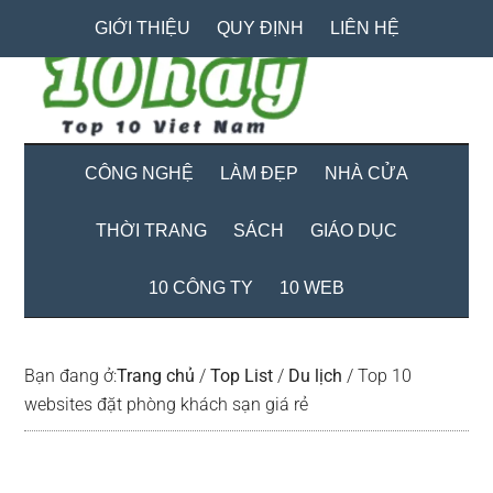
Skip
Skip
Bỏ
GIỚI THIỆU
QUY ĐỊNH
LIÊN HỆ
to
to
qua
main
secondary
primary
content
menu
sidebar
CÔNG NGHỆ
LÀM ĐẸP
NHÀ CỬA
THỜI TRANG
SÁCH
GIÁO DỤC
10 CÔNG TY
10 WEB
Bạn đang ở:
Trang chủ
/
Top List
/
Du lịch
/
Top 10
websites đặt phòng khách sạn giá rẻ