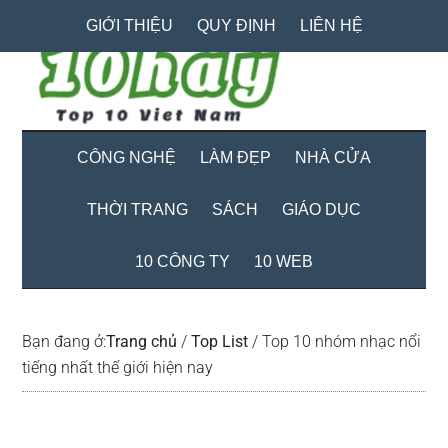
Skip
Skip
Bỏ
GIỚI THIỆU
QUY ĐỊNH
LIÊN HỆ
to
to
qua
main
secondary
primary
content
menu
sidebar
CÔNG NGHỆ
LÀM ĐẸP
NHÀ CỬA
THỜI TRANG
SÁCH
GIÁO DỤC
10 CÔNG TY
10 WEB
Bạn đang ở:
Trang chủ
/
Top List
/
Top 10 nhóm nhạc nổi
tiếng nhất thế giới hiện nay