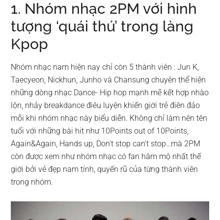
1. Nhóm nhạc 2PM với hình
tượng ‘quái thú’ trong làng
Kpop
Nhóm nhạc nam hiện nay chỉ còn 5 thành viên : Jun K,
Taecyeon, Nickhun, Junho và Chansung chuyên thể hiện
những dòng nhạc Dance- Hip hop mạnh mẽ kết hợp nhào
lộn, nhảy breakdance điêu luyện khiến giới trẻ điên đảo
mỗi khi nhóm nhạc này biểu diễn. Không chỉ làm nên tên
tuổi với những bài hit như 10Points out of 10Points,
Again&Again, Hands up, Don’t stop can’t stop…mà 2PM
còn được xem như nhóm nhạc có fan hâm mộ nhất thế
giới bởi vẻ đẹp nam tính, quyến rũ của từng thành viên
trong nhóm.