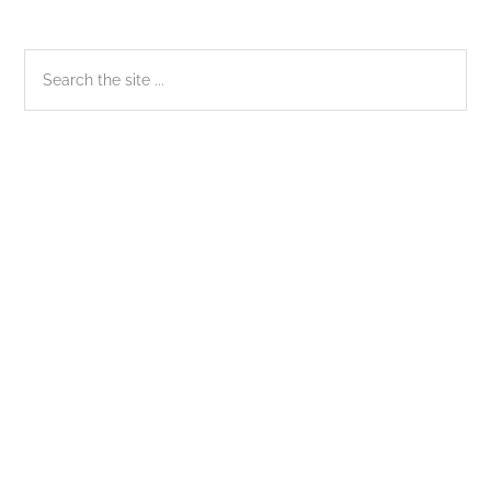
Sidebar
Search
the
chính
site
...