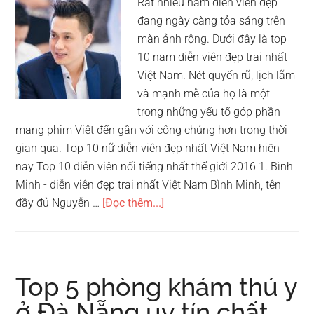
Rất nhiều nam diễn viên đẹp
đang ngày càng tỏa sáng trên
màn ảnh rộng. Dưới đây là top
10 nam diễn viên đẹp trai nhất
Việt Nam. Nét quyến rũ, lịch lãm
và mạnh mẽ của họ là một
trong những yếu tố góp phần
mang phim Việt đến gần với công chúng hơn trong thời
gian qua. Top 10 nữ diễn viên đẹp nhất Việt Nam hiện
nay Top 10 diễn viên nổi tiếng nhất thế giới 2016 1. Bình
Minh - diễn viên đẹp trai nhất Việt Nam Bình Minh, tên
vềTop
đầy đủ Nguyễn …
[Đọc thêm...]
10
nam
diễn
viên
Top 5 phòng khám thú y
đẹp
ở Đà Nẵng uy tín chất
trai