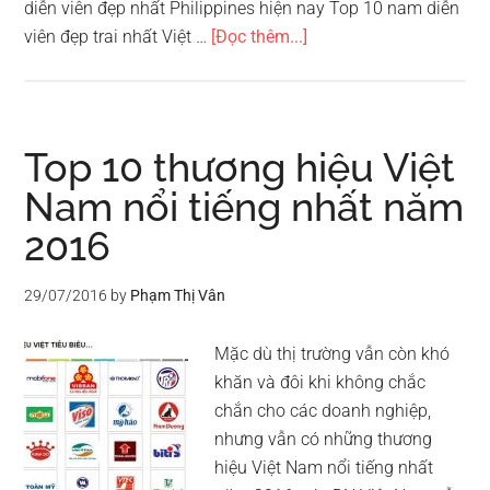
diễn viên đẹp nhất Philippines hiện nay Top 10 nam diễn
vềTop
viên đẹp trai nhất Việt …
[Đọc thêm...]
10
nữ
diễn
viên
Top 10 thương hiệu Việt
đẹp
Nam nổi tiếng nhất năm
nhất
2016
Việt
Nam
29/07/2016
by
Phạm Thị Vân
Mặc dù thị trường vẫn còn khó
khăn và đôi khi không chắc
chắn cho các doanh nghiệp,
nhưng vẫn có những thương
hiệu Việt Nam nổi tiếng nhất