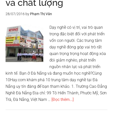
và chất lượng
28/07/2016
by
Phạm Thị Vân
Dạy nghề có vị trí, vai trò quan
trọng đặc biệt đối với phát triển
vốn con người. Các trung tâm
dạy nghề đóng góp vai trò rất
quan trọng trọng hoạt động xóa
đói giảm nghèo, phát triển
nguồn nhân lực và phát triển
kinh tế. Bạn ở Đà Nẵng và đang muốn học nghề?Cùng
10Hay.com khám phá 10 trung tâm dạy nghề tại Đà
Nẵng uy tín đáng để bạn tham khảo. 1. Trường Cao Đẳng
Nghề Đà Nẵng Địa chỉ: 99 Tô Hiến Thành, Phước Mỹ, Sơn
vềTop
Trà, Đà Nẵng, Việt Nam …
[Đọc thêm...]
10
trung