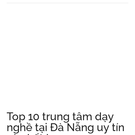
phòng
khám
thú
y
ở
Đà
Nẵng
uy
tín
chất
lượng
Top 10 trung tâm dạy
nghề tại Đà Nẵng uy tín