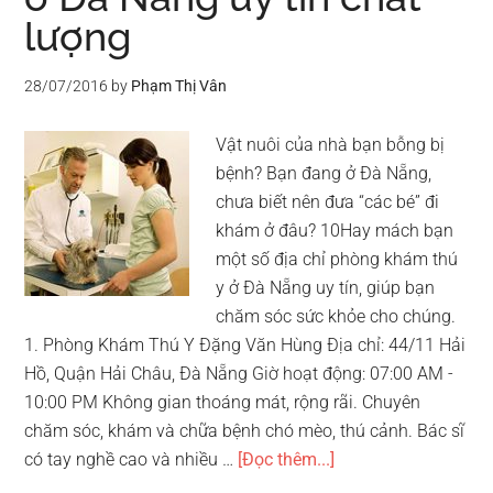
lượng
nhất
Việt
Nam
28/07/2016
by
Phạm Thị Vân
hiện
nay
Vật nuôi của nhà bạn bỗng bị
bệnh? Bạn đang ở Đà Nẵng,
chưa biết nên đưa “các bé” đi
khám ở đâu? 10Hay mách bạn
một số địa chỉ phòng khám thú
y ở Đà Nẵng uy tín, giúp bạn
chăm sóc sức khỏe cho chúng.
1. Phòng Khám Thú Y Đặng Văn Hùng Địa chỉ: 44/11 Hải
Hồ, Quận Hải Châu, Đà Nẵng Giờ hoạt động: 07:00 AM -
10:00 PM Không gian thoáng mát, rộng rãi. Chuyên
chăm sóc, khám và chữa bệnh chó mèo, thú cảnh. Bác sĩ
vềTop
có tay nghề cao và nhiều …
[Đọc thêm...]
5