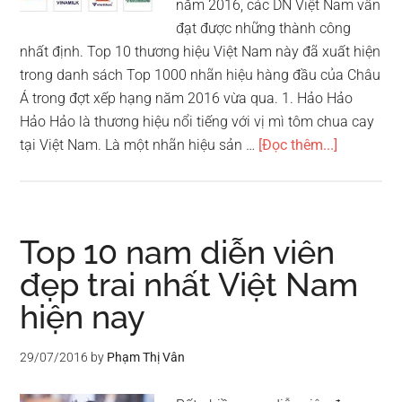
năm 2016, các DN Việt Nam vẫn
đạt được những thành công
nhất định. Top 10 thương hiệu Việt Nam này đã xuất hiện
trong danh sách Top 1000 nhãn hiệu hàng đầu của Châu
Á trong đợt xếp hạng năm 2016 vừa qua. 1. Hảo Hảo
Hảo Hảo là thương hiệu nổi tiếng với vị mì tôm chua cay
vềTop
tại Việt Nam. Là một nhãn hiệu sản …
[Đọc thêm...]
10
thương
hiệu
Việt
Top 10 nam diễn viên
Nam
đẹp trai nhất Việt Nam
nổi
hiện nay
tiếng
nhất
năm
29/07/2016
by
Phạm Thị Vân
2016