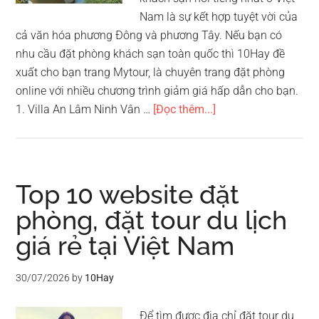
Nam là sự kết hợp tuyệt vời của
cả văn hóa phương Đông và phương Tây. Nếu bạn có
nhu cầu đặt phòng khách sạn toàn quốc thì 10Hay đề
xuất cho bạn trang Mytour, là chuyên trang đặt phòng
online với nhiều chương trình giảm giá hấp dẫn cho bạn.
vềTop
1. Villa An Lâm Ninh Vân …
[Đọc thêm...]
10
khách
sạn
nổi
Top 10 website đặt
tiếng
phòng, đặt tour du lịch
nhất
giá rẻ tại Việt Nam
ở
Việt
Nam
30/07/2026
by
10Hay
Để tìm được địa chỉ đặt tour du