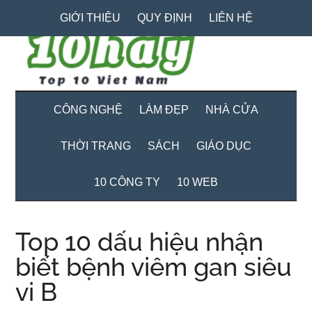
Skip
Skip
Bỏ
GIỚI THIỆU
QUY ĐỊNH
LIÊN HỆ
to
to
qua
main
secondary
primary
content
menu
sidebar
CÔNG NGHỆ
LÀM ĐẸP
NHÀ CỬA
THỜI TRANG
SÁCH
GIÁO DỤC
10 CÔNG TY
10 WEB
Top 10 dấu hiệu nhận
biết bệnh viêm gan siêu
vi B