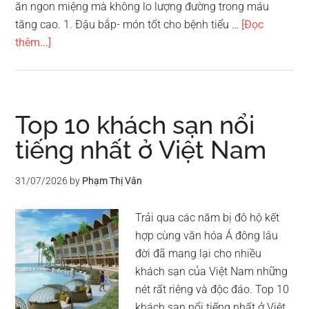
ăn ngon miệng mà không lo lượng đường trong máu
tăng cao. 1. Đậu bắp- món tốt cho bệnh tiểu …
[Đọc
vềTop
thêm...]
10
món
ăn
tốt
Top 10 khách sạn nổi
cho
tiếng nhất ở Việt Nam
bệnh
tiểu
31/07/2026
by
Phạm Thị Vân
đường
bạn
Trải qua các năm bị đô hộ kết
cần
hợp cùng văn hóa Á đông lâu
biết
đời đã mang lại cho nhiều
khách sạn của Việt Nam những
nét rất riêng và độc đáo. Top 10
khách sạn nổi tiếng nhất ở Việt