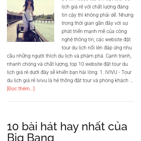
lịch giá rẻ với chất lượng đáng
tin cậy thì không phải dễ. Nhưng
trong thời gian gần đây với sự
phát triển mạnh mẽ của công
nghệ thông tin, các website đặt
tour du lịch nổi lên đáp ứng nhu
cầu những người thích du lịch và phám phá. Cạnh tranh,
nhanh chóng và chất lượng, top 10 website đặt tour du
lịch giá rẻ dưới đây sẽ khiến bạn hài lòng. 1. IVIVU - Tour
du lịch giá rẻ Ivivu là hệ thống đặt tour và phòng khách …
vềTop
[Đọc thêm...]
10
website
đặt
phòng,
10 bài hát hay nhất của
đặt
Big Bang
tour