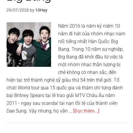
du
29/07/2026
by
10Hay
lịch
giá
Năm 2016 là năm kỷ niệm 10
rẻ
năm đi hát của nhóm nhạc nam
tại
nổi tiếng nhất Hàn Quốc: Big
Việt
Bang. Trong 10 năm sự nghiệp,
Nam
Big Bang đã khởi đầu từ việc là
một nhóm nhạc thần tượng bị
chê không có nhan sắc, đến
hiện tại: trở thành nghệ sỹ giàu thứ 54 trên thế giới. Tổ
chức World tour qua 15 quốc gia và thậm chí từng đánh
bại Britney Spears tại lễ trao giải MTV Châu Âu năm
2011 - ngay sau scandal tai nạn tồi tệ của thành viên
về10
Dae Sung. Vậy nhưng, họ vẫn …
[Đọc thêm...]
bài
hát