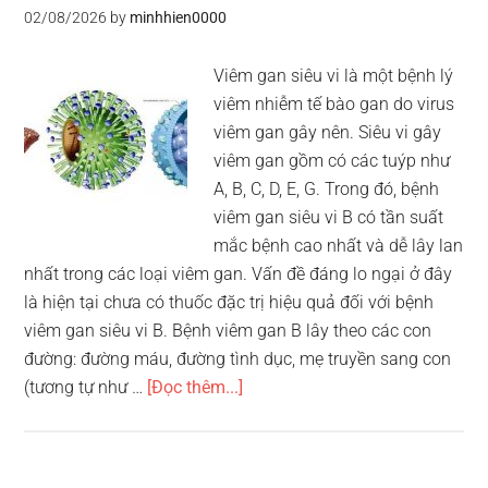
02/08/2026
by
minhhien0000
Viêm gan siêu vi là một bệnh lý
viêm nhiễm tế bào gan do virus
viêm gan gây nên. Siêu vi gây
viêm gan gồm có các tuýp như
A, B, C, D, E, G. Trong đó, bệnh
viêm gan siêu vi B có tần suất
mắc bệnh cao nhất và dễ lây lan
nhất trong các loại viêm gan. Vấn đề đáng lo ngại ở đây
là hiện tại chưa có thuốc đặc trị hiệu quả đối với bệnh
viêm gan siêu vi B. Bệnh viêm gan B lây theo các con
đường: đường máu, đường tình dục, mẹ truyền sang con
vềTop
(tương tự như …
[Đọc thêm...]
10
dấu
hiệu