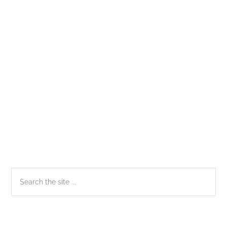
người
mới
bắt
đầu
Sidebar
Search
the
chính
site
...