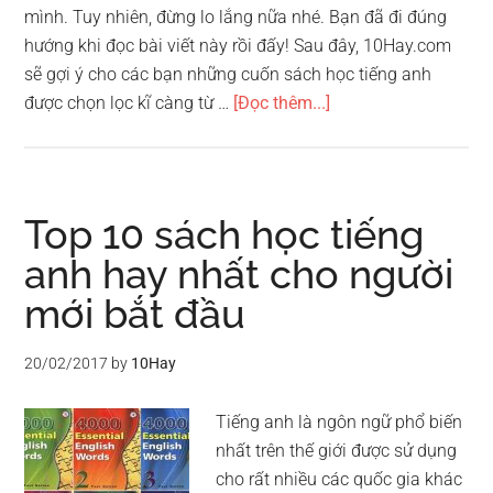
mình. Tuy nhiên, đừng lo lắng nữa nhé. Bạn đã đi đúng
hướng khi đọc bài viết này rồi đấy! Sau đây, 10Hay.com
sẽ gợi ý cho các bạn những cuốn sách học tiếng anh
vềTop
được chọn lọc kĩ càng từ …
[Đọc thêm...]
5
cuốn
sách
học
Top 10 sách học tiếng
tiếng
anh hay nhất cho người
anh
mới bắt đầu
tốt
nhất
bạn
20/02/2017
by
10Hay
nên
thử
Tiếng anh là ngôn ngữ phổ biến
nhất trên thế giới được sử dụng
cho rất nhiều các quốc gia khác