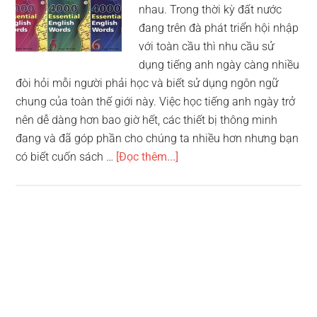
nhau. Trong thời kỳ đất nước
đang trên đà phát triển hội nhập
với toàn cầu thì nhu cầu sử
dụng tiếng anh ngày càng nhiều
đòi hỏi mỗi người phải học và biết sử dụng ngôn ngữ
chung của toàn thế giới này. Việc học tiếng anh ngày trở
nên dễ dàng hơn bao giờ hết, các thiết bị thông minh
đang và đã góp phần cho chúng ta nhiều hơn nhưng bạn
vềTop
có biết cuốn sách …
[Đọc thêm...]
10
sách
học
tiếng
anh
hay
nhất
cho