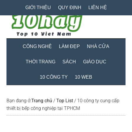
Skip
Skip
Bỏ
GIỚI THIỆU
QUY ĐỊNH
LIÊN HỆ
to
to
qua
main
secondary
primary
content
menu
sidebar
CÔNG NGHỆ
LÀM ĐẸP
NHÀ CỬA
THỜI TRANG
SÁCH
GIÁO DỤC
10 CÔNG TY
10 WEB
Bạn đang ở:
Trang chủ
/
Top List
/
10 công ty cung cấp
thiết bị bếp công nghiệp tại TPHCM