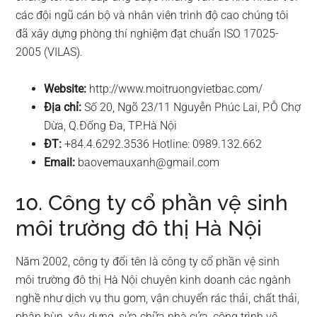
các đội ngũ cán bộ và nhân viên trình độ cao chúng tôi
đã xây dựng phòng thí nghiệm đạt chuẩn ISO 17025-
2005 (VILAS).
Website:
http://www.moitruongvietbac.com/
Địa chỉ:
Số 20, Ngõ 23/11 Nguyễn Phúc Lai, P.Ô Chợ
Dừa, Q.Đống Đa, TP.Hà Nội
ĐT:
+84.4.6292.3536 Hotline: 0989.132.662
Email:
baovemauxanh@gmail.com
10. Công ty cổ phần vệ sinh
môi trường đô thị Hà Nội
Năm 2002, công ty đổi tên là công ty cổ phần vệ sinh
môi trường đô thị Hà Nội chuyên kinh doanh các ngành
nghề như dịch vụ thu gom, vận chuyển rác thải, chất thải,
phân bùn, xây dựng, sửa chữa nhà cửa, công trình vệ