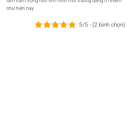
làm trầm trọng hơn tình hình môi trường đang ô nhiễm
như hiện nay.
5/5 - (2 bình chọn)