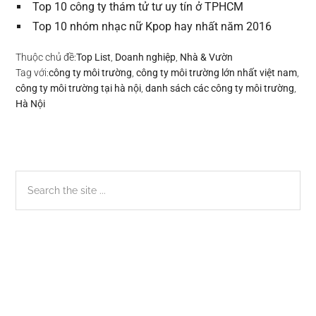
Top 10 công ty thám tử tư uy tín ở TPHCM
Top 10 nhóm nhạc nữ Kpop hay nhất năm 2016
Thuộc chủ đề:
Top List
,
Doanh nghiệp
,
Nhà & Vườn
Tag với:
công ty môi trường
,
công ty môi trường lớn nhất việt nam
,
công ty môi trường tại hà nội
,
danh sách các công ty môi trường
,
Hà Nội
Sidebar
Search
the
chính
site
...