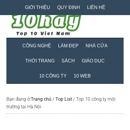
Skip
Skip
Bỏ
GIỚI THIỆU
QUY ĐỊNH
LIÊN HỆ
to
to
qua
main
secondary
primary
content
menu
sidebar
CÔNG NGHỆ
LÀM ĐẸP
NHÀ CỬA
THỜI TRANG
SÁCH
GIÁO DỤC
10 CÔNG TY
10 WEB
Bạn đang ở:
Trang chủ
/
Top List
/
Top 10 công ty môi
trường tại Hà Nội