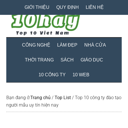
Skip
Skip
Bỏ
GIỚI THIỆU
QUY ĐỊNH
LIÊN HỆ
to
to
qua
main
secondary
primary
content
menu
sidebar
CÔNG NGHỆ
LÀM ĐẸP
NHÀ CỬA
THỜI TRANG
SÁCH
GIÁO DỤC
10 CÔNG TY
10 WEB
Bạn đang ở:
Trang chủ
/
Top List
/
Top 10 công ty đào tạo
người mẫu uy tín hiện nay