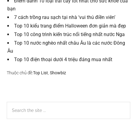
Điểm danh 10 loại trái cây tốt nhất cho sức khỏe của
bạn
7 cách trồng rau sạch tại nhà ‘vui thú điền viên’
Top 10 kiểu trang điểm Halloween đơn giản mà đẹp
Top 10 công trình kiến trúc nổi tiếng nhất nước Nga
Top 10 nước nghèo nhất châu Âu là các nước Đông
Âu
Top 10 điện thoại dưới 4 triệu đáng mua nhất
Thuộc chủ đề:
Top List
,
Showbiz
Sidebar
Search
the
chính
site
...