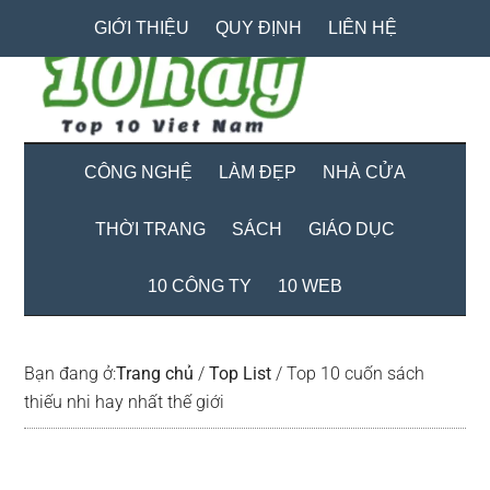
Skip
Skip
Bỏ
GIỚI THIỆU
QUY ĐỊNH
LIÊN HỆ
to
to
qua
main
secondary
primary
content
menu
sidebar
CÔNG NGHỆ
LÀM ĐẸP
NHÀ CỬA
THỜI TRANG
SÁCH
GIÁO DỤC
10 CÔNG TY
10 WEB
Bạn đang ở:
Trang chủ
/
Top List
/
Top 10 cuốn sách
thiếu nhi hay nhất thế giới