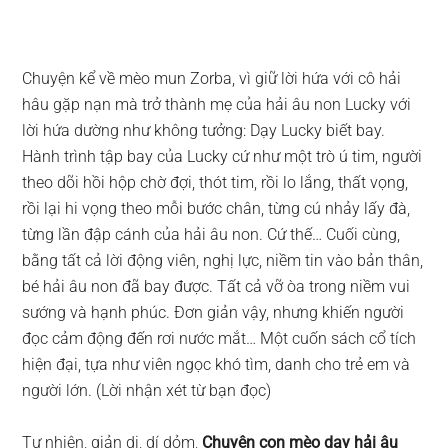
Chuyện kể về mèo mun Zorba, vì giữ lời hứa với cô hải
hâu gặp nạn mà trở thành mẹ của hải âu non Lucky với
lời hứa dường như không tưởng: Dạy Lucky biết bay.
Hành trình tập bay của Lucky cứ như một trò ú tim, người
theo dõi hồi hộp chờ đợi, thót tim, rồi lo lắng, thất vọng,
rồi lại hi vọng theo mỗi bước chân, từng cú nhảy lấy đà,
từng lần đập cánh của hải âu non. Cứ thế… Cuối cùng,
bằng tất cả lời động viên, nghị lực, niềm tin vào bản thân,
bé hải âu non đã bay được. Tất cả vỡ òa trong niềm vui
sướng và hạnh phúc. Đơn giản vậy, nhưng khiến người
đọc cảm động đến rơi nước mắt… Một cuốn sách cổ tích
hiện đại, tựa như viên ngọc khó tìm, danh cho trẻ em và
người lớn. (Lời nhận xét từ bạn đọc)
Tự nhiên, giản dị, dí dỏm,
Chuyện con mèo dạy hải âu