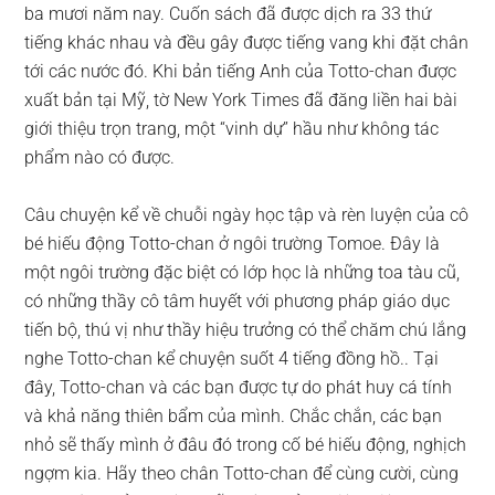
ba mươi năm nay. Cuốn sách đã được dịch ra 33 thứ
tiếng khác nhau và đều gây được tiếng vang khi đặt chân
tới các nước đó. Khi bản tiếng Anh của Totto-chan được
xuất bản tại Mỹ, tờ New York Times đã đăng liền hai bài
giới thiệu trọn trang, một “vinh dự” hầu như không tác
phẩm nào có được.
Câu chuyện kể về chuỗi ngày học tập và rèn luyện của cô
bé hiếu động Totto-chan ở ngôi trường Tomoe. Đây là
một ngôi trường đặc biệt có lớp học là những toa tàu cũ,
có những thầy cô tâm huyết với phương pháp giáo dục
tiến bộ, thú vị như thầy hiệu trưởng có thể chăm chú lắng
nghe Totto-chan kể chuyện suốt 4 tiếng đồng hồ.. Tại
đây, Totto-chan và các bạn được tự do phát huy cá tính
và khả năng thiên bẩm của mình. Chắc chắn, các bạn
nhỏ sẽ thấy mình ở đâu đó trong cố bé hiếu động, nghịch
ngợm kia. Hãy theo chân Totto-chan để cùng cười, cùng