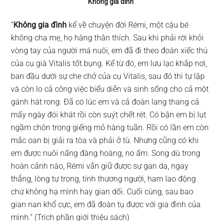
Không gia đình
“
K
hông gia đình
kể về chuyện đời Rémi, một cậu bé
không cha mẹ, họ hàng thân thích. Sau khi phải rời khỏi
vòng tay của người má nuôi, em đã đi theo đoàn xiếc thú
của cụ già Vitalis tốt bụng. Kể từ đó, em lưu lạc khắp nơi,
ban đầu dưới sự che chở của cụ Vitalis, sau đó thì tự lập
và còn lo cả công việc biểu diễn và sinh sống cho cả một
gánh hát rong. Đã có lúc em và cả đoàn lang thang cả
mấy ngày đói khát rồi còn suýt chết rét. Có bận em bị lụt
ngầm chôn trong giếng mỏ hàng tuần. Rồi có lần em còn
mắc oan bị giải ra tòa và phải ở tù. Nhưng cũng có khi
em được nuôi nấng đàng hoàng, no ấm. Song dù trong
hoàn cảnh nào, Rémi vẫn giữ được sự gan dạ, ngay
thẳng, lòng tự trọng, tính thương người, ham lao động
chứ không hạ mình hay gian dối. Cuối cùng, sau bao
gian nan khổ cực, em đã đoàn tụ được với gia đình của
mình.” (Trích phần giới thiệu sách)