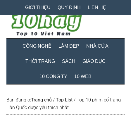
Skip
Skip
Bỏ
GIỚI THIỆU
QUY ĐỊNH
LIÊN HỆ
to
to
qua
main
secondary
primary
content
menu
sidebar
CÔNG NGHỆ
LÀM ĐẸP
NHÀ CỬA
THỜI TRANG
SÁCH
GIÁO DỤC
10 CÔNG TY
10 WEB
Bạn đang ở:
Trang chủ
/
Top List
/
Top 10 phim cổ trang
Hàn Quốc được yêu thích nhất