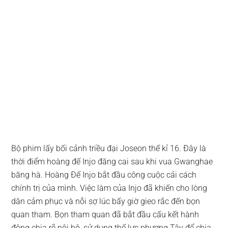
Bộ phim lấy bối cảnh triều đại Joseon thế kỉ 16. Đây là
thời điểm hoàng đế Injo đăng cai sau khi vua Gwanghae
băng hà. Hoàng Đế Injo bắt đầu công cuộc cải cách
chính trị của mình. Việc làm của Injo đã khiến cho lòng
dân cảm phục và nỗi sợ lúc bấy giờ gieo rắc đến bọn
quan tham. Bọn tham quan đã bắt đầu cấu kết hành
động chia rẽ nội bộ, sử dụng thế lực phương Tây để chia