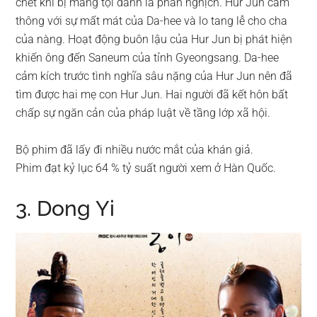
chết khi bị mang tội danh là phản nghịch. Hur Jun cảm
thông với sự mất mát của Da-hee và lo tang lễ cho cha
của nàng. Hoạt động buôn lậu của Hur Jun bị phát hiện
khiến ông đến Saneum của tỉnh Gyeongsang. Da-hee
cảm kích trước tình nghĩa sâu nặng của Hur Jun nên đã
tìm được hai mẹ con Hur Jun. Hai người đã kết hôn bất
chấp sự ngăn cản của pháp luật về tầng lớp xã hội.
Bộ phim đã lấy đi nhiều nước mắt của khán giả.
Phim đạt kỷ lục 64 % tỷ suất người xem ở Hàn Quốc.
3. Dong Yi