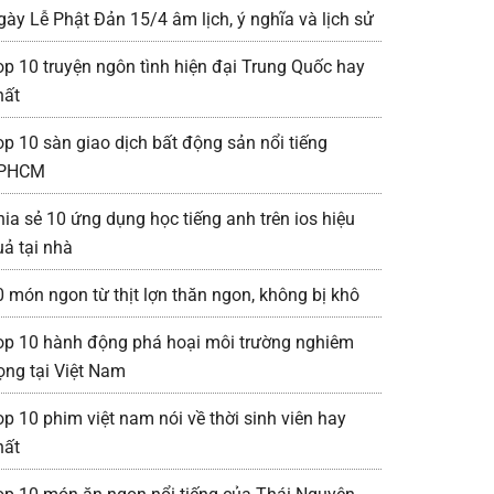
gày Lễ Phật Đản 15/4 âm lịch, ý nghĩa và lịch sử
op 10 truyện ngôn tình hiện đại Trung Quốc hay
hất
op 10 sàn giao dịch bất động sản nổi tiếng
PHCM
hia sẻ 10 ứng dụng học tiếng anh trên ios hiệu
uả tại nhà
0 món ngon từ thịt lợn thăn ngon, không bị khô
op 10 hành động phá hoại môi trường nghiêm
rọng tại Việt Nam
op 10 phim việt nam nói về thời sinh viên hay
hất