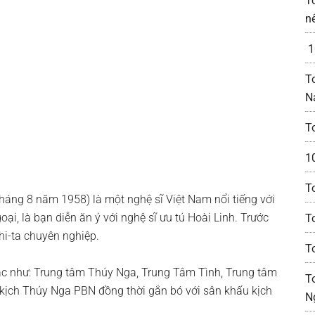
T
n
1
T
N
To
1
T
 tháng 8 năm 1958) là một nghệ sĩ Việt Nam nổi tiếng với
goại, là bạn diễn ăn ý với nghệ sĩ ưu tú Hoài Linh. Trước
T
hi-ta chuyên nghiệp.
T
hạc như: Trung tâm Thúy Nga, Trung Tâm Tình, Trung tâm
To
m kịch Thúy Nga PBN đồng thời gắn bó với sân khấu kịch
N