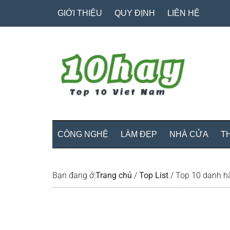
Skip
Skip
Bỏ
GIỚI THIỆU
QUY ĐỊNH
LIÊN HỆ
to
to
qua
main
secondary
primary
content
menu
sidebar
CÔNG NGHỆ
LÀM ĐẸP
NHÀ CỬA
T
Bạn đang ở:
Trang chủ
/
Top List
/
Top 10 danh hà