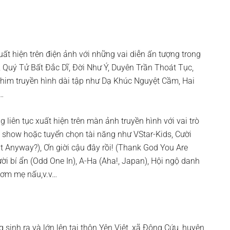
uất hiện trên điện ảnh với những vai diễn ấn tượng trong
 Quý Tử Bất Đắc Dĩ, Đời Như Ý, Duyên Trần Thoát Tục,
 phim truyền hình dài tập như Dạ Khúc Nguyệt Cầm, Hai
…
g liên tục xuất hiện trên màn ảnh truyền hình với vai trò
show hoặc tuyển chọn tài năng như VStar-Kids, Cười
t Anyway?), Ơn giời cậu đây rồi! (Thank God You Are
i bí ẩn (Odd One In), A-Ha (Aha!, Japan), Hội ngộ danh
 cơm mẹ nấu,v.v…
 sinh ra và lớn lên tại thôn Yên Việt, xã Đông Cứu, huyện