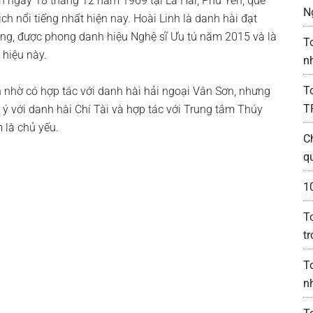
nh ngày 18 tháng 12 năm 1969 tại La Hai, Phú Yên, quê
N
ch nổi tiếng nhất hiện nay. Hoài Linh là danh hài đạt
ng, được phong danh hiệu Nghệ sĩ Ưu tú năm 2015 và là
T
 hiệu này.
n
T
n nhờ có hợp tác với danh hài hải ngoại Vân Sơn, nhưng
T
 ý với danh hài Chí Tài và hợp tác với Trung tâm Thúy
 là chủ yếu.
C
q
1
T
t
T
n