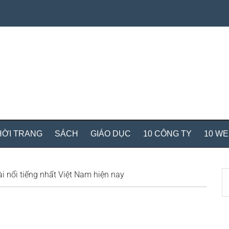
HỜI TRANG
SÁCH
GIÁO DỤC
10 CÔNG TY
10 W
S
i nổi tiếng nhất Việt Nam hiện nay
th
si
...