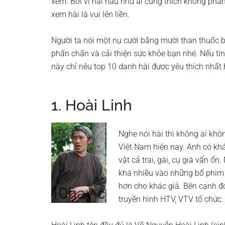
xem. Bời vì hài hầu như ai cũng thích không phân b
xem hài là vui lên liền.
Người ta nói một nụ cười bằng mười than thuốc bổ
phấn chấn và cải thiện sức khỏe bạn nhé. Nếu tính
này chỉ nêu top 10 danh hài được yêu thích nhất 
1. Hoài Linh
Nghe nói hài thì không ai không
Việt Nam hiện nay. Anh có khá
vật cả trai, gái, cụ già vẩn ổn
khá nhiều vào những bổ phim 
hơn cho khác giả. Bên cạnh đ
truyền hình HTV, VTV tổ chức.