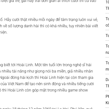
iệt già trẻ, gái hay trai đơn giản ai thích cười thì cứ vào
1
T
T
. Hãy cười thật nhiều mỗi ngày để tâm trạng luôn vui vẻ,
c
 về số lượng danh hài thì có khá nhiều, tuy nhiên bài viết
hiện.
To
T
n
T
 biết tới Hoài Linh. Một tên tuổi lớn trong nghệ sĩ hài
m
 nhiều tài năng như giọng nói ba miền, giả nhiều nhân
. Ngoài đóng hài kịch thì Hoài Linh hiện tại còn tham gia
D
của Việt Nam để tạo nên sinh động và nhiều tiếng cười
T
ó thì Hoài Linh còn góp mặt trong nhiều game show
P
K