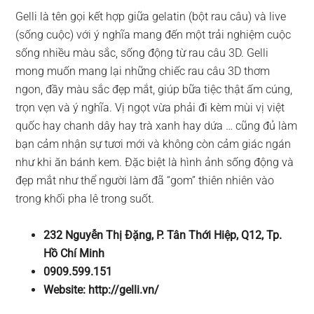
Gelli là tên gọi kết hợp giữa gelatin (bột rau câu) và live
(sống cuộc) với ý nghĩa mang đến một trải nghiệm cuộc
sống nhiều màu sắc, sống động từ rau câu 3D. Gelli
mong muốn mang lại những chiếc rau câu 3D thơm
ngon, đầy màu sắc đẹp mắt, giúp bữa tiệc thật ấm cúng,
trọn vẹn và ý nghĩa. Vị ngọt vừa phải đi kèm mùi vị việt
quốc hay chanh dây hay trà xanh hay dứa … cũng đủ làm
bạn cảm nhận sự tươi mới và không còn cảm giác ngán
như khi ăn bánh kem. Đặc biệt là hình ảnh sống động và
đẹp mắt như thể người làm đã “gom” thiên nhiên vào
trong khối pha lê trong suốt.
232 Nguyễn Thị Đặng, P. Tân Thới Hiệp, Q12, Tp.
Hồ Chí Minh
0909.599.151
Website: http://gelli.vn/