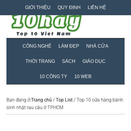
Skip
Skip
Bỏ
GIỚI THIỆU
QUY ĐỊNH
LIÊN HỆ
to
to
qua
main
secondary
primary
content
menu
sidebar
CÔNG NGHỆ
LÀM ĐẸP
NHÀ CỬA
THỜI TRANG
SÁCH
GIÁO DỤC
10 CÔNG TY
10 WEB
Bạn đang ở:
Trang chủ
/
Top List
/
Top 10 cửa hàng bánh
sinh nhật rau câu ở TPHCM