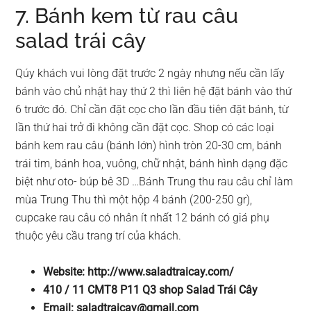
7. Bánh kem từ rau câu
salad trái cây
Qúy khách vui lòng đặt trước 2 ngày nhưng nếu cần lấy
bánh vào chủ nhật hay thứ 2 thì liên hệ đặt bánh vào thứ
6 trước đó. Chỉ cần đặt cọc cho lần đầu tiên đặt bánh, từ
lần thứ hai trở đi không cần đặt cọc. Shop có các loại
bánh kem rau câu (bánh lớn) hình tròn 20-30 cm, bánh
trái tim, bánh hoa, vuông, chữ nhật, bánh hình dạng đặc
biệt như oto- búp bê 3D …Bánh Trung thu rau câu chỉ làm
mùa Trung Thu thì một hộp 4 bánh (200-250 gr),
cupcake rau câu có nhân ít nhất 12 bánh có giá phụ
thuộc yêu cầu trang trí của khách.
Website: http://www.saladtraicay.com/
410 / 11 CMT8 P11 Q3 shop Salad Trái Cây
Email:
saladtraicay@gmail.com