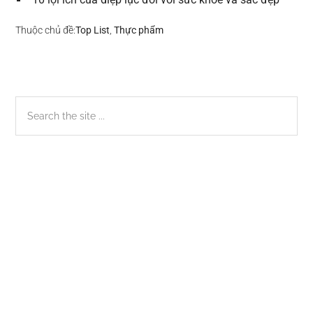
Thuộc chủ đề:
Top List
,
Thực phẩm
Sidebar
Search
the
chính
site
...