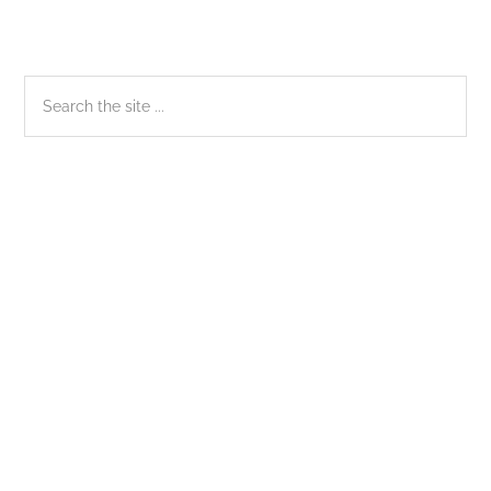
Sidebar
Search
the
chính
site
...