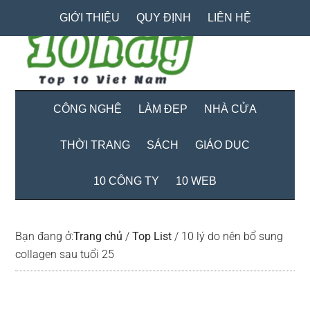
Skip
Skip
Bỏ
GIỚI THIỆU
QUY ĐỊNH
LIÊN HỆ
to
to
qua
main
secondary
primary
content
menu
sidebar
CÔNG NGHỆ
LÀM ĐẸP
NHÀ CỬA
THỜI TRANG
SÁCH
GIÁO DỤC
10 CÔNG TY
10 WEB
Bạn đang ở:
Trang chủ
/
Top List
/
10 lý do nên bổ sung
collagen sau tuổi 25