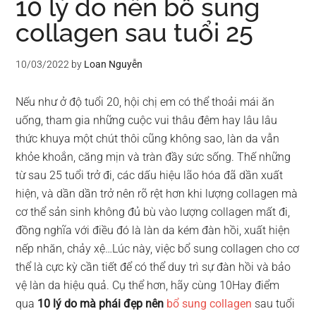
10 lý do nên bổ sung
collagen sau tuổi 25
10/03/2022
by
Loan Nguyễn
Nếu như ở độ tuổi 20, hội chị em có thể thoải mái ăn
uống, tham gia những cuộc vui thâu đêm hay lâu lâu
thức khuya một chút thôi cũng không sao, làn da vẫn
khỏe khoắn, căng mịn và tràn đầy sức sống. Thế những
từ sau 25 tuổi trở đi, các dấu hiệu lão hóa đã dần xuất
hiện, và dần dần trở nên rõ rệt hơn khi lượng collagen mà
cơ thể sản sinh không đủ bù vào lượng collagen mất đi,
đồng nghĩa với điều đó là làn da kém đàn hồi, xuất hiện
nếp nhăn, chảy xệ…Lúc này, việc bổ sung collagen cho cơ
thể là cực kỳ cần tiết để có thể duy trì sự đàn hồi và bảo
vệ làn da hiệu quả. Cụ thể hơn, hãy cùng 10Hay điểm
qua
10 lý do mà phái đẹp nên
bổ sung collagen
sau tuổi