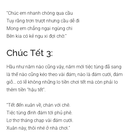
“Chúc em nhanh chóng qua cầu
Tuy rằng trơn trượt nhưng cầu dễ đi
Mong em chẳng ngại ngùng chi
Bên kia có kẻ ngu xi đợi chờ.”
Chúc Tết 3:
Hầu như năm nào cũng vậy, năm mới tiệc tùng đã sang
là thế nào cũng kéo theo vài đám, nào là đám cưới, đám
giỗ… có lẽ không những lo tiền chơi tết mà còn phải lo
thêm tiền “hậu tết”.
“Tết đến xuân về, chán với chê.
Tiệc tùng đình đám tới phủ phê.
Lơ thơ tháng chạp vài đám cưới.
Xuân này, thôi nhé ở nhà chơi.”