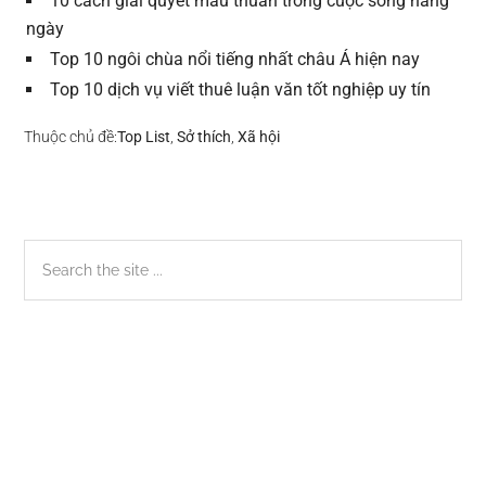
10 cách giải quyết mâu thuẫn trong cuộc sống hằng
ngày
Top 10 ngôi chùa nổi tiếng nhất châu Á hiện nay
Top 10 dịch vụ viết thuê luận văn tốt nghiệp uy tín
Thuộc chủ đề:
Top List
,
Sở thích
,
Xã hội
Sidebar
Search
the
chính
site
...