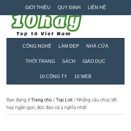
Skip
Skip
Bỏ
GIỚI THIỆU
QUY ĐỊNH
LIÊN HỆ
to
to
qua
main
secondary
primary
content
menu
sidebar
CÔNG NGHỆ
LÀM ĐẸP
NHÀ CỬA
THỜI TRANG
SÁCH
GIÁO DỤC
10 CÔNG TY
10 WEB
Bạn đang ở:
Trang chủ
/
Top List
/
Những câu chúc tết
hay ngắn gọn, độc đáo và ý nghĩa nhất