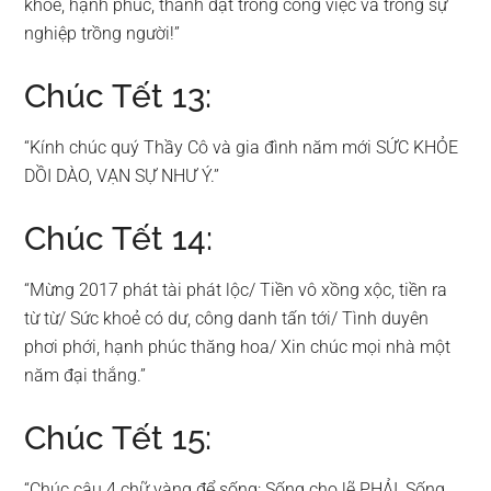
khoẻ, hạnh phúc, thành đạt trong công việc và trong sự
nghiệp trồng người!”
Chúc Tết 13:
“Kính chúc quý Thầy Cô và gia đình năm mới SỨC KHỎE
DỒI DÀO, VẠN SỰ NHƯ Ý.”
Chúc Tết 14:
“Mừng 2017 phát tài phát lộc/ Tiền vô xồng xộc, tiền ra
từ từ/ Sức khoẻ có dư, công danh tấn tới/ Tình duyên
phơi phới, hạnh phúc thăng hoa/ Xin chúc mọi nhà một
năm đại thắng.”
Chúc Tết 15:
“Chúc cậu 4 chữ vàng để sống: Sống cho lẽ PHẢI, Sống