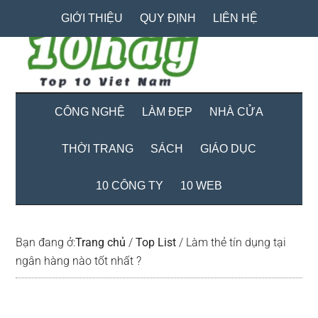
Skip
Skip
Bỏ
GIỚI THIỆU
QUY ĐỊNH
LIÊN HỆ
to
to
qua
main
secondary
primary
content
menu
sidebar
CÔNG NGHỆ
LÀM ĐẸP
NHÀ CỬA
THỜI TRANG
SÁCH
GIÁO DỤC
10 CÔNG TY
10 WEB
Bạn đang ở:
Trang chủ
/
Top List
/
Làm thẻ tín dụng tại
ngân hàng nào tốt nhất ?