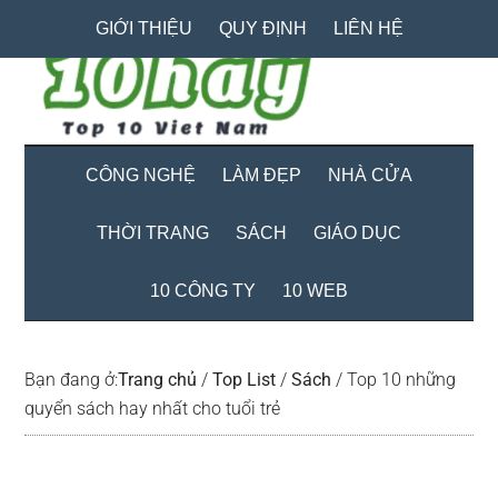
Skip
Skip
Bỏ
GIỚI THIỆU
QUY ĐỊNH
LIÊN HỆ
to
to
qua
main
secondary
primary
content
menu
sidebar
CÔNG NGHỆ
LÀM ĐẸP
NHÀ CỬA
THỜI TRANG
SÁCH
GIÁO DỤC
10 CÔNG TY
10 WEB
Bạn đang ở:
Trang chủ
/
Top List
/
Sách
/
Top 10 những
quyển sách hay nhất cho tuổi trẻ