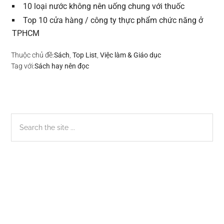
10 loại nước không nên uống chung với thuốc
Top 10 cửa hàng / công ty thực phẩm chức năng ở
TPHCM
Thuộc chủ đề:
Sách
,
Top List
,
Việc làm & Giáo dục
Tag với:
Sách hay nên đọc
Sidebar
Search
the
chính
site
...