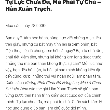
Tự Lực Chưa Đủ, Mà Phải Tự Chủ –
Hàn Xuân Trạch.
Mua sách này 78.000Đ
Bạn quyết tâm học hành, hừng hực viết những mục tiêu
trên giấy, nhưng cứ bật máy tính lên là xem phim, bật
điện thoại lên là chơi game hết cả ngày? Bạn tự nhủ rằng
phải tiết kiệm tiền, nhưng lại không kìm lòng được trước
những thứ mà bản thân không thực sự cần? Mỗi lúc như
vậy, bạn đều hối hận, tự hỏi tại sao mình không kiên định
đến cùng, cứ bị những thú vui ngắn ngủi làm phân tâm.
Cuốn sách
Không Phải Chưa Đủ Năng Lực, Mà Là Chưa
Đủ Kiên Định
của tác giả Hàn Xuân Trạch sẽ giúp bạn
vững bước trên hành trình kiểm soát cuộc đời của chính
mình. Tự lực chưa đủ, mà phải tự chủ- Cuốn sách tâm lý
học ứng dụng giúp bạn làm chủ cuộc đời mình.