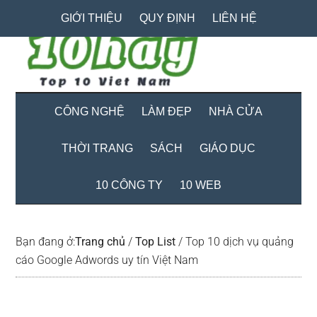
Skip
Skip
Bỏ
GIỚI THIỆU
QUY ĐỊNH
LIÊN HỆ
to
to
qua
main
secondary
primary
content
menu
sidebar
CÔNG NGHỆ
LÀM ĐẸP
NHÀ CỬA
THỜI TRANG
SÁCH
GIÁO DỤC
10 CÔNG TY
10 WEB
Bạn đang ở:
Trang chủ
/
Top List
/
Top 10 dịch vụ quảng
cáo Google Adwords uy tín Việt Nam