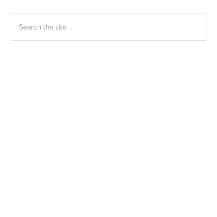
Sidebar
Search
the
chính
site
...