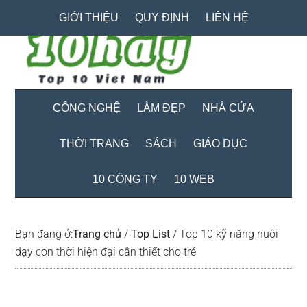
Skip
Skip
Bỏ
GIỚI THIỆU
QUY ĐỊNH
LIÊN HỆ
to
to
qua
main
secondary
primary
content
menu
sidebar
CÔNG NGHỆ
LÀM ĐẸP
NHÀ CỬA
THỜI TRANG
SÁCH
GIÁO DỤC
10 CÔNG TY
10 WEB
Bạn đang ở:
Trang chủ
/
Top List
/
Top 10 kỹ năng nuôi
dạy con thời hiện đại cần thiết cho trẻ