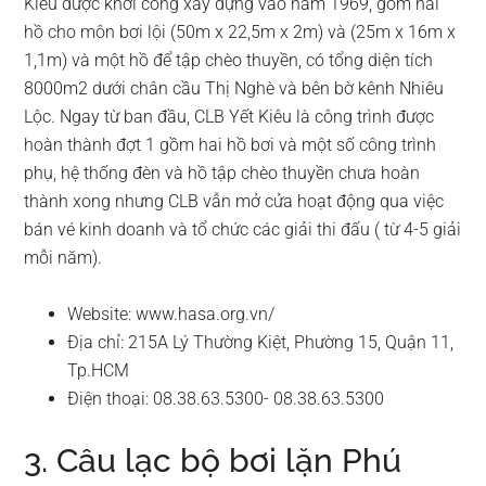
Kiêu được khởi công xây dựng vào năm 1969, gồm hai
hồ cho môn bơi lội (50m x 22,5m x 2m) và (25m x 16m x
1,1m) và một hồ để tập chèo thuyền, có tổng diện tích
8000m2 dưới chân cầu Thị Nghè và bên bờ kênh Nhiêu
Lộc. Ngay từ ban đầu, CLB Yết Kiêu là công trình được
hoàn thành đợt 1 gồm hai hồ bơi và một số công trình
phụ, hệ thống đèn và hồ tập chèo thuyền chưa hoàn
thành xong nhưng CLB vẫn mở cửa hoạt động qua việc
bán vé kinh doanh và tổ chức các giải thi đấu ( từ 4-5 giải
mỗi năm).
Website: www.hasa.org.vn/
Địa chỉ: 215A Lý Thường Kiệt, Phường 15, Quận 11,
Tp.HCM
Điện thoại: 08.38.63.5300- 08.38.63.5300
3. Câu lạc bộ bơi lặn Phú