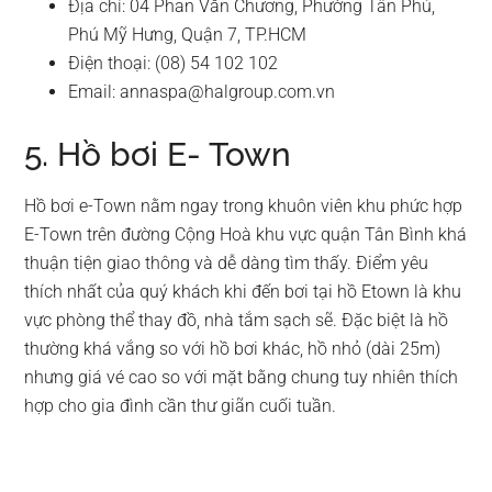
Địa chỉ: 04 Phan Văn Chương, Phường Tân Phú,
Phú Mỹ Hưng, Quận 7, TP.HCM
Điện thoại: (08) 54 102 102
Email:
annaspa@halgroup.com.vn
5. Hồ bơi E- Town
Hồ bơi e-Town nằm ngay trong khuôn viên khu phức hợp
E-Town trên đường Cộng Hoà khu vực quận Tân Bình khá
thuận tiện giao thông và dễ dàng tìm thấy. Điểm yêu
thích nhất của quý khách khi đến bơi tại hồ Etown là khu
vực phòng thể thay đồ, nhà tắm sạch sẽ. Đặc biệt là hồ
thường khá vắng so với hồ bơi khác, hồ nhỏ (dài 25m)
nhưng giá vé cao so với mặt bằng chung tuy nhiên thích
hợp cho gia đình cần thư giãn cuối tuần.