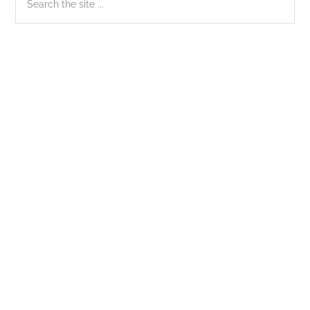
the
chính
site
...