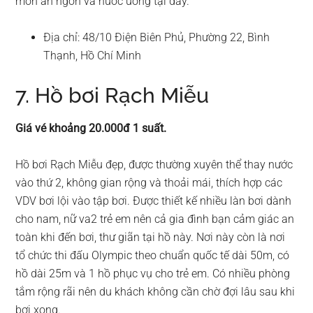
món ăn ngon và nước uống tại đây.
Địa chỉ: 48/10 Điện Biên Phủ, Phường 22, Bình
Thạnh, Hồ Chí Minh
7. Hồ bơi Rạch Miễu
Giá vé khoảng 20.000đ 1 suất.
Hồ bơi Rạch Miễu đẹp, được thường xuyên thể thay nước
vào thứ 2, không gian rộng và thoải mái, thích hợp các
VDV bơi lội vào tập bơi. Được thiết kế nhiều làn bơi dành
cho nam, nữ va2 trẻ em nên cả gia đình bạn cảm giác an
toàn khi đến bơi, thư giãn tại hồ này. Nơi này còn là nơi
tổ chức thi đấu Olympic theo chuẩn quốc tế dài 50m, có
hồ dài 25m và 1 hồ phục vụ cho trẻ em. Có nhiều phòng
tắm rộng rãi nên du khách không cần chờ đợi lâu sau khi
bơi xong.