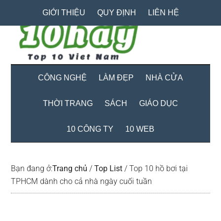
Skip
Skip
Bỏ
GIỚI THIỆU
QUY ĐỊNH
LIÊN HỆ
to
to
qua
main
secondary
primary
content
menu
sidebar
CÔNG NGHỆ
LÀM ĐẸP
NHÀ CỬA
THỜI TRANG
SÁCH
GIÁO DỤC
10 CÔNG TY
10 WEB
Bạn đang ở:
Trang chủ
/
Top List
/
Top 10 hồ bơi tại
TPHCM dành cho cả nhà ngày cuối tuần