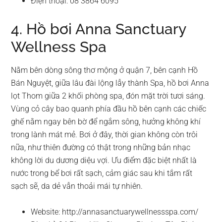
Điện thoại: 08 3864 6095
4. Hồ bơi Anna Sanctuary
Wellness Spa
Nằm bên dòng sông thơ mộng ở quận 7, bên cạnh Hồ
Bán Nguyệt, giữa lâu đài lộng lẫy thành Spa, hồ bơi Anna
lọt Thom giữa 2 khối phòng spa, đón mặt trời tươi sáng.
Vùng cỏ cây bao quanh phía đầu hồ bên cạnh các chiếc
ghế nằm ngay bên bờ để ngắm sông, hưởng không khí
trong lành mát mẻ. Bơi ở đây, thời gian không còn trôi
nữa, như thiên đường có thật trong những bản nhạc
không lời du dương diệu vợi. Ưu điểm đặc biệt nhất là
nước trong bể bơi rất sạch, cảm giác sau khi tắm rất
sạch sẽ, da dẻ vẫn thoải mái tự nhiên.
Website: http://annasanctuarywellnessspa.com/