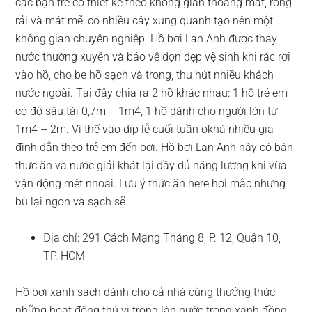
các bạn trẻ có thiết kế theo không gian thoáng mát, rộng
rải và mát mẽ, có nhiều cây xung quanh tạo nên một
không gian chuyên nghiệp. Hồ bơi Lan Anh được thay
nước thường xuyên và bảo vệ dọn dẹp vệ sinh khi rác rơi
vào hồ, cho be hồ sạch và trong, thu hút nhiều khách
nước ngoài. Tại đây chia ra 2 hồ khác nhau: 1 hồ trẻ em
có độ sâu tài 0,7m – 1m4, 1 hồ dành cho người lớn từ
1m4 – 2m. Vì thế vào dịp lễ cuối tuần okhá nhiều gia
đình dẫn theo trẻ em đến bơi. Hồ bơi Lan Anh này có bán
thức ăn và nước giải khát lại đầy đủ năng lượng khi vừa
vận động mệt nhoài. Lưu ý thức ăn here hơi mắc nhưng
bù lại ngon và sạch sẽ.
Địa chỉ: 291 Cách Mạng Tháng 8, P. 12, Quận 10,
TP. HCM
Hồ bơi xanh sạch dành cho cả nhà cùng thưởng thức
những hoạt động thú vị trong làn nước trong xanh đồng