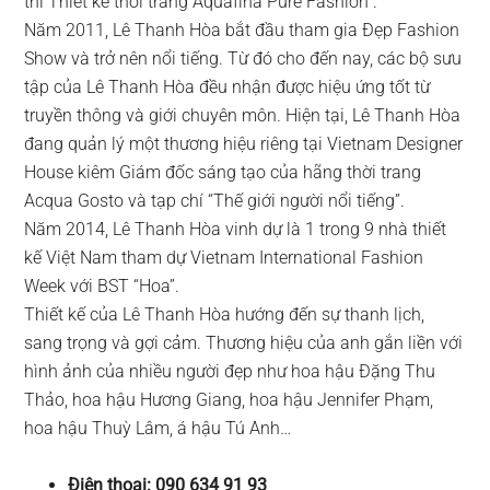
thi Thiết kế thời trang Aquafina Pure Fashion .
Năm 2011, Lê Thanh Hòa bắt đầu tham gia Đẹp Fashion
Show và trở nên nổi tiếng. Từ đó cho đến nay, các bộ sưu
tập của Lê Thanh Hòa đều nhận được hiệu ứng tốt từ
truyền thông và giới chuyên môn. Hiện tại, Lê Thanh Hòa
đang quản lý một thương hiệu riêng tại Vietnam Designer
House kiêm Giám đốc sáng tạo của hãng thời trang
Acqua Gosto và tạp chí “Thế giới người nổi tiếng”.
Năm 2014, Lê Thanh Hòa vinh dự là 1 trong 9 nhà thiết
kế Việt Nam tham dự Vietnam International Fashion
Week với BST “Hoa”.
Thiết kế của Lê Thanh Hòa hướng đến sự thanh lịch,
sang trọng và gợi cảm. Thương hiệu của anh gắn liền với
hình ảnh của nhiều người đẹp như hoa hậu Đặng Thu
Thảo, hoa hậu Hương Giang, hoa hậu Jennifer Phạm,
hoa hậu Thuỳ Lâm, á hậu Tú Anh…
Điện thoại: 090 634 91 93