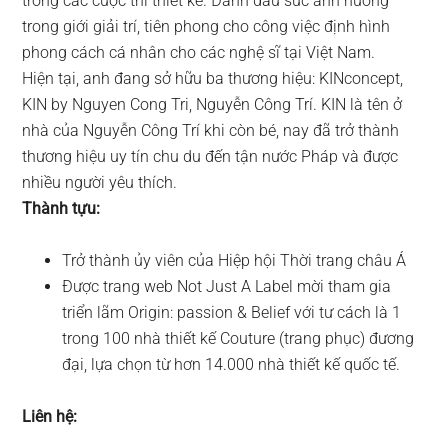
trong các cuộc thi thiết kế. Đánh dấu sức ảnh hưởng
trong giới giải trí, tiên phong cho công việc định hình
phong cách cá nhân cho các nghệ sĩ tại Việt Nam.
Hiện tại, anh đang sở hữu ba thương hiệu: KINconcept,
KIN by Nguyen Cong Tri, Nguyễn Công Trí. KIN là tên ở
nhà của Nguyễn Công Trí khi còn bé, nay đã trở thành
thương hiệu uy tín chu du đến tận nước Pháp và được
nhiều người yêu thích.
Thành tựu:
Trở thành ủy viên của Hiệp hội Thời trang châu Á
Được trang web Not Just A Label mời tham gia
triển lãm Origin: passion & Belief với tư cách là 1
trong 100 nhà thiết kế Couture (trang phục) đương
đại, lựa chọn từ hơn 14.000 nhà thiết kế quốc tế.
Liên hệ: