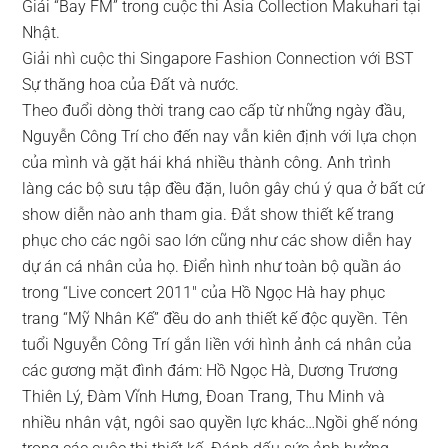
Giải “Bay FM” trong cuộc thi Asia Collection Makuhari tại
Nhật.
Giải nhì cuộc thi Singapore Fashion Connection với BST
Sự thăng hoa của Đất và nước.
Theo đuổi dòng thời trang cao cấp từ những ngày đầu,
Nguyễn Công Trí cho đến nay vẫn kiên định với lựa chọn
của mình và gặt hái khá nhiều thành công. Anh trình
làng các bộ sưu tập đều đặn, luôn gây chú ý qua ở bất cứ
show diễn nào anh tham gia. Đắt show thiết kế trang
phục cho các ngôi sao lớn cũng như các show diễn hay
dự án cá nhân của họ. Điển hình như toàn bộ quần áo
trong “Live concert 2011″ của Hồ Ngọc Hà hay phục
trang “Mỹ Nhân Kế” đều do anh thiết kế độc quyền. Tên
tuổi Nguyễn Công Trí gắn liền với hình ảnh cá nhân của
các gương mặt đình đám: Hồ Ngọc Hà, Dương Trương
Thiên Lý, Đàm Vĩnh Hưng, Đoan Trang, Thu Minh và
nhiều nhân vật, ngôi sao quyền lực khác…Ngồi ghế nóng