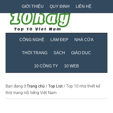
Skip
Skip
Bỏ
GIỚI THIỆU
QUY ĐỊNH
LIÊN HỆ
to
to
qua
main
secondary
primary
content
menu
sidebar
CÔNG NGHỆ
LÀM ĐẸP
NHÀ CỬA
THỜI TRANG
SÁCH
GIÁO DỤC
10 CÔNG TY
10 WEB
Bạn đang ở:
Trang chủ
/
Top List
/
Top 10 nhà thiết kế
thời trang nổi tiếng Việt Nam