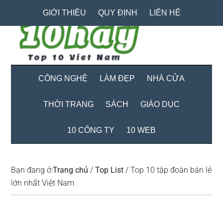
Skip
Skip
Bỏ
GIỚI THIỆU
QUY ĐỊNH
LIÊN HỆ
to
to
qua
main
secondary
primary
content
menu
sidebar
CÔNG NGHỆ
LÀM ĐẸP
NHÀ CỬA
THỜI TRANG
SÁCH
GIÁO DỤC
10 CÔNG TY
10 WEB
Bạn đang ở:
Trang chủ
/
Top List
/
Top 10 tập đoàn bán lẻ
lớn nhất Việt Nam