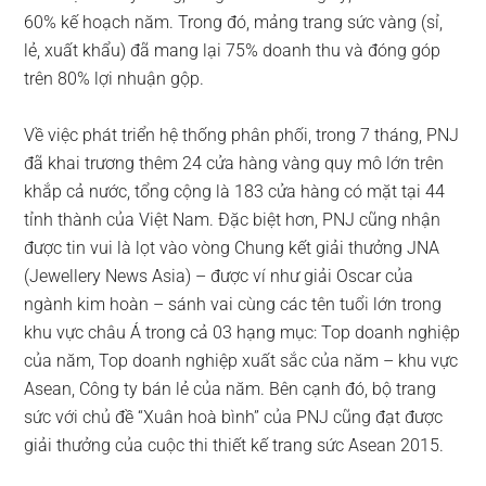
60% kế hoạch năm. Trong đó, mảng trang sức vàng (sỉ,
lẻ, xuất khẩu) đã mang lại 75% doanh thu và đóng góp
trên 80% lợi nhuận gộp.
Về việc phát triển hệ thống phân phối, trong 7 tháng, PNJ
đã khai trương thêm 24 cửa hàng vàng quy mô lớn trên
khắp cả nước, tổng cộng là 183 cửa hàng có mặt tại 44
tỉnh thành của Việt Nam. Đặc biệt hơn, PNJ cũng nhận
được tin vui là lọt vào vòng Chung kết giải thưởng JNA
(Jewellery News Asia) – được ví như giải Oscar của
ngành kim hoàn – sánh vai cùng các tên tuổi lớn trong
khu vực châu Á trong cả 03 hạng mục: Top doanh nghiệp
của năm, Top doanh nghiệp xuất sắc của năm – khu vực
Asean, Công ty bán lẻ của năm. Bên cạnh đó, bộ trang
sức với chủ đề “Xuân hoà bình” của PNJ cũng đạt được
giải thưởng của cuộc thi thiết kế trang sức Asean 2015.