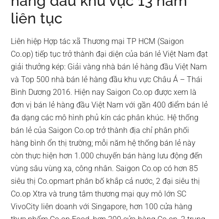
hàng đầu khu vực 13 năm
liên tục
Liên hiệp Hợp tác xã Thương mại TP HCM (Saigon
Co.op) tiếp tục trở thành đại diện của bán lẻ Việt Nam đạt
giải thưởng kép: Giải vàng nhà bán lẻ hàng đầu Việt Nam
và Top 500 nhà bán lẻ hàng đầu khu vực Châu Á – Thái
Bình Dương 2016. Hiện nay Saigon Co.op được xem là
đơn vị bán lẻ hàng đầu Việt Nam với gần 400 điểm bán lẻ
đa dạng các mô hình phủ kín các phân khúc. Hệ thống
bán lẻ của Saigon Co.op trở thành địa chỉ phân phối
hàng bình ổn thị trường; mỗi năm hệ thống bán lẻ này
còn thực hiện hơn 1.000 chuyến bán hàng lưu động đến
vùng sâu vùng xa, công nhân. Saigon Co.op có hơn 85
siêu thị Co.opmart phân bố khắp cả nước, 2 đại siêu thị
Co.op Xtra và trung tâm thương mại quy mô lớn SC
VivoCity liên doanh với Singapore, hơn 100 cửa hàng