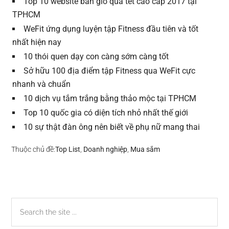
Top 10 website bán giỏ quà tết cao cấp 2017 tại
TPHCM
WeFit ứng dụng luyện tập Fitness đầu tiên và tốt
nhất hiện nay
10 thói quen dạy con càng sớm càng tốt
Sở hữu 100 địa điểm tập Fitness qua WeFit cực
nhanh và chuẩn
10 dịch vụ tắm trắng bằng thảo mộc tại TPHCM
Top 10 quốc gia có diện tích nhỏ nhất thế giới
10 sự thật đàn ông nên biết về phụ nữ mang thai
Thuộc chủ đề:
Top List
,
Doanh nghiệp
,
Mua sắm
Sidebar
Search
the
chính