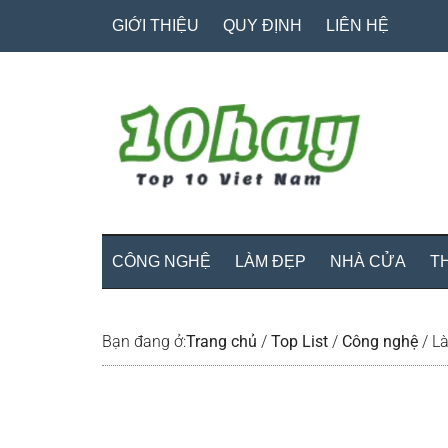
Skip
Skip
Bỏ
GIỚI THIỆU
QUY ĐỊNH
LIÊN HỆ
to
to
qua
main
secondary
primary
content
menu
sidebar
CÔNG NGHỆ
LÀM ĐẸP
NHÀ CỬA
T
Bạn đang ở:
Trang chủ
/
Top List
/
Công nghệ
/
Là