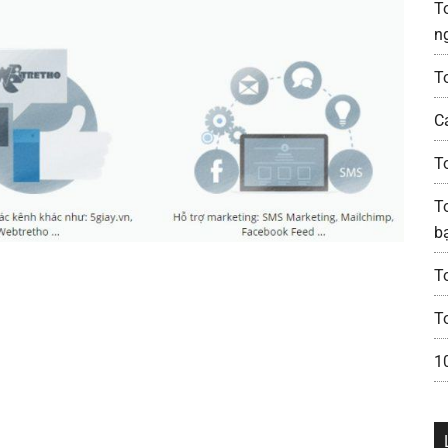
T
n
T
C
T
To
b
T
T
1