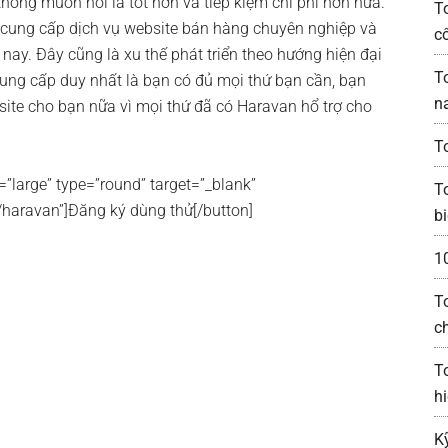
ông muốn nói là tốt hơn và tiếp kiệm chi phí hơn nữa.
T
à cung cấp dịch vụ website bán hàng chuyên nghiệp và
c
ện nay. Đây cũng là xu thế phát triển theo hướng hiện đại
T
cung cấp duy nhất là bạn có đủ mọi thứ bạn cần, bạn
n
ite cho bạn nữa vì mọi thứ đã có Haravan hổ trợ cho
T
=”large” type=”round” target=”_blank”
T
/haravan”]Đăng ký dùng thử[/button]
bi
1
T
c
T
h
K