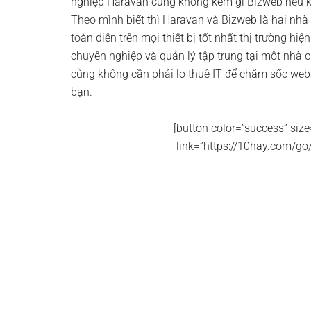
nghiệp Haravan cũng không kém gì Bizweb nếu kh
Theo mình biết thì Haravan và Bizweb là hai nh
toàn diện trên mọi thiết bị tốt nhất thị trường hi
chuyên nghiệp và quản lý tập trung tại một nhà 
cũng không cần phải lo thuê IT để chăm sốc webs
bạn.
[button color=”success” size
link=”https://10hay.com/go