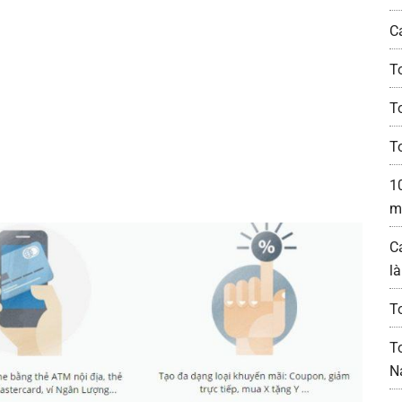
C
T
T
T
1
m
C
l
T
T
N