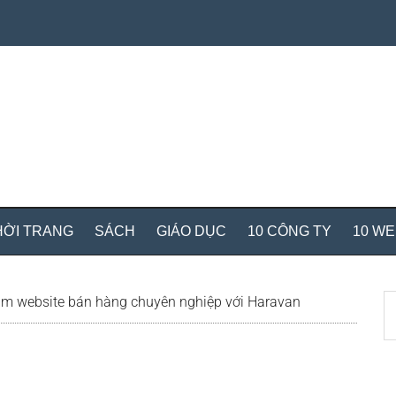
HỜI TRANG
SÁCH
GIÁO DỤC
10 CÔNG TY
10 W
S
m website bán hàng chuyên nghiệp với Haravan
th
si
...