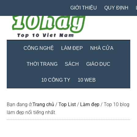
Skip
Skip
Bỏ
GIỚI THIỆU
QUY ĐỊNH
to
to
qua
main
secondary
primary
content
menu
sidebar
CÔNG NGHỆ
LÀM ĐẸP
NHÀ CỬA
THỜI TRANG
SÁCH
GIÁO DỤC
10 CÔNG TY
10 WEB
Bạn đang ở:
Trang chủ
/
Top List
/
Làm đẹp
/
Top 10 blog
làm đẹp nổi tiếng nhất