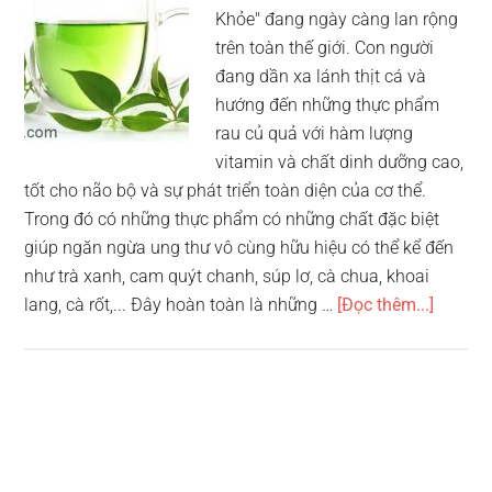
Khỏe" đang ngày càng lan rộng
trên toàn thế giới. Con người
đang dần xa lánh thịt cá và
hướng đến những thực phẩm
rau củ quả với hàm lượng
vitamin và chất dinh dưỡng cao,
tốt cho não bộ và sự phát triển toàn diện của cơ thể.
Trong đó có những thực phẩm có những chất đặc biệt
giúp ngăn ngừa ung thư vô cùng hữu hiệu có thể kể đến
như trà xanh, cam quýt chanh, súp lơ, cà chua, khoai
vềTop
lang, cà rốt,... Đây hoàn toàn là những …
[Đọc thêm...]
10
thực
phẩm
ngăn
ngừa
ung