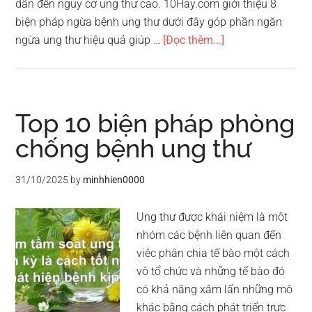
dẫn đến nguy cơ ung thư cao. 10Hay.com giới thiệu 8
biện pháp ngừa bệnh ung thư dưới đây góp phần ngăn
về8
ngừa ung thư hiệu quả giúp …
[Đọc thêm...]
biện
pháp
ngừa
bệnh
Top 10 biện pháp phòng
ung
chống bệnh ung thư
thư
hiệu
31/10/2025
by
minhhien0000
quả
nhất
Ung thư được khái niệm là một
nhóm các bệnh liên quan đến
việc phân chia tế bào một cách
vô tổ chức và những tế bào đó
có khả năng xâm lấn những mô
khác bằng cách phát triển trực