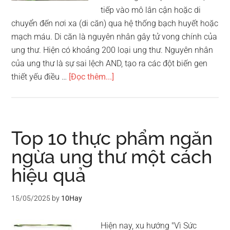
tiếp vào mô lân cận hoặc di
chuyển đến nơi xa (di căn) qua hệ thống bạch huyết hoặc
mạch máu. Di căn là nguyên nhân gây tử vong chính của
ung thư. Hiện có khoảng 200 loại ung thư. Nguyên nhân
của ung thư là sự sai lệch AND, tạo ra các đột biến gen
vềTop
thiết yếu điều …
[Đọc thêm...]
10
biện
pháp
phòng
Top 10 thực phẩm ngăn
chống
ngừa ung thư một cách
bệnh
hiệu quả
ung
thư
15/05/2025
by
10Hay
Hiện nay, xu hướng "Vì Sức