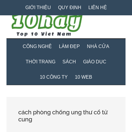
Skip
Skip
Bỏ
GIỚI THIỆU
QUY ĐỊNH
LIÊN HỆ
to
to
qua
main
secondary
primary
content
menu
sidebar
CÔNG NGHỆ
LÀM ĐẸP
NHÀ CỬA
THỜI TRANG
SÁCH
GIÁO DỤC
10 CÔNG TY
10 WEB
cách phòng chống ung thư cổ tử
cung