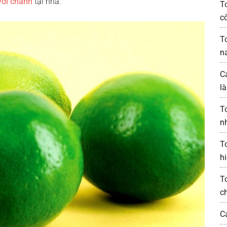
với chanh
tại nhà.
T
c
T
n
C
l
T
n
T
h
T
c
C