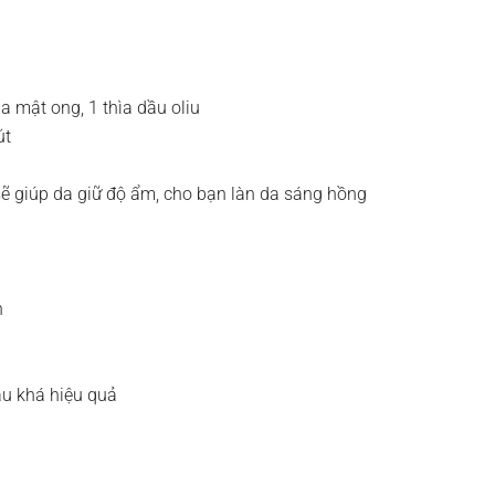
a mật ong, 1 thìa dầu oliu
út
ẽ giúp da giữ độ ẩm, cho bạn làn da sáng hồng
h
ầu khá hiệu quả