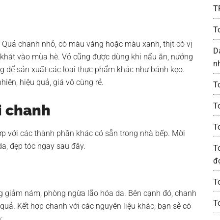
T
T
. Quả chanh nhỏ, có màu vàng hoặc màu xanh, thịt có vị
D
 khát vào mùa hè. Vỏ cũng được dùng khi nấu ăn, nướng
n
ùng để sản xuất các loại thực phẩm khác như bánh kẹo.
iên, hiệu quả, giá vô cùng rẻ.
T
To
i chanh
T
ợp với các thành phần khác có sẵn trong nhà bếp. Mời
a, đẹp tóc ngay sau đây.
T
đ
To
ng giảm nám, phòng ngừa lão hóa da. Bên cạnh đó, chanh
T
quả. Kết hợp chanh với các nguyên liệu khác, bạn sẽ có
: