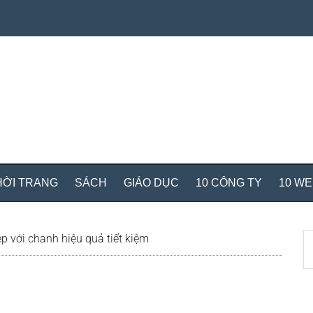
HỜI TRANG
SÁCH
GIÁO DỤC
10 CÔNG TY
10 W
S
p với chanh hiệu quả tiết kiệm
th
si
...