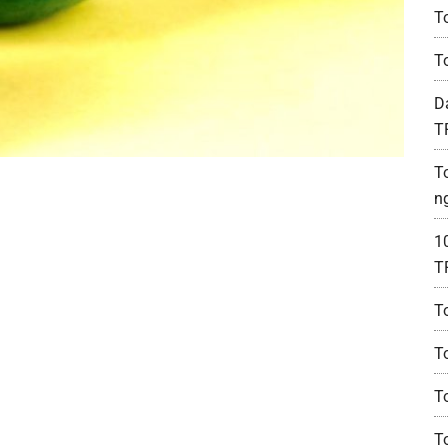
T
T
D
T
T
n
1
T
T
T
T
T