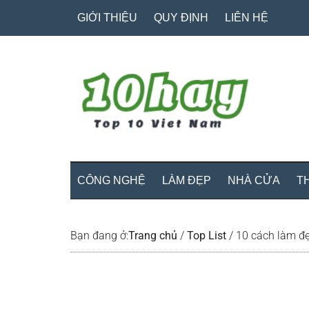
Skip
Skip
Bỏ
GIỚI THIỆU
QUY ĐỊNH
LIÊN HỆ
to
to
qua
main
secondary
primary
content
menu
sidebar
CÔNG NGHỆ
LÀM ĐẸP
NHÀ CỬA
T
Bạn đang ở:
Trang chủ
/
Top List
/
10 cách làm đẹ