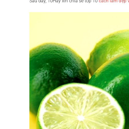
Sau đây, 10Hay
xin chia sẻ top 10
cách làm đẹp 