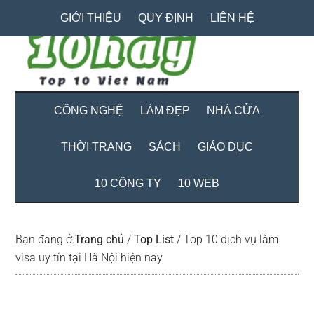
Skip
Skip
Bỏ
GIỚI THIỆU
QUY ĐỊNH
LIÊN HỆ
to
to
qua
main
secondary
primary
content
menu
sidebar
CÔNG NGHỆ
LÀM ĐẸP
NHÀ CỬA
THỜI TRANG
SÁCH
GIÁO DỤC
10 CÔNG TY
10 WEB
Bạn đang ở:
Trang chủ
/
Top List
/
Top 10 dịch vụ làm
visa uy tín tại Hà Nội hiện nay