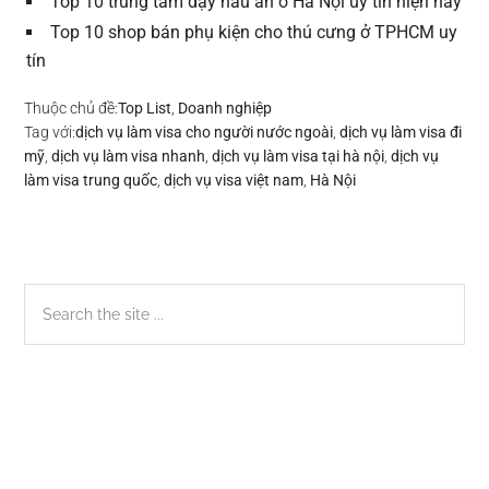
Top 10 trung tâm dạy nấu ăn ở Hà Nội uy tín hiện nay
Top 10 shop bán phụ kiện cho thú cưng ở TPHCM uy
tín
Thuộc chủ đề:
Top List
,
Doanh nghiệp
Tag với:
dịch vụ làm visa cho người nước ngoài
,
dịch vụ làm visa đi
mỹ
,
dịch vụ làm visa nhanh
,
dịch vụ làm visa tại hà nội
,
dịch vụ
làm visa trung quốc
,
dịch vụ visa việt nam
,
Hà Nội
Sidebar
Search
the
chính
site
...