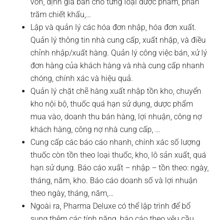
vốn, định giá bán cho từng loại dược phẩm, phần
trăm chiết khấu,…
Lập và quản lý các hóa đơn nhập, hóa đơn xuất.
Quản lý thông tin nhà cung cấp, xuất nhập, và điều
chỉnh nhập/xuất hàng. Quản lý công việc bán, xử lý
đơn hàng của khách hàng và nhà cung cấp nhanh
chóng, chính xác và hiệu quả.
Quản lý chặt chẽ hàng xuất nhập tồn kho, chuyển
kho nội bộ, thuốc quá hạn sử dụng, dược phẩm
mua vào, doanh thu bán hàng, lợi nhuận, công nợ
khách hàng, công nợ nhà cung cấp, …
Cung cấp các báo cáo nhanh, chính xác số lượng
thuốc còn tồn theo loại thuốc, kho, lô sản xuất, quá
hạn sử dụng. Báo cáo xuất – nhập – tồn theo: ngày,
tháng, năm, kho. Báo cáo doanh số và lợi nhuận
theo ngày, tháng, năm,…
Ngoài ra, Pharma Deluxe có thể lập trình để bổ
sung thêm các tính năng, báo cáo theo yêu cầu