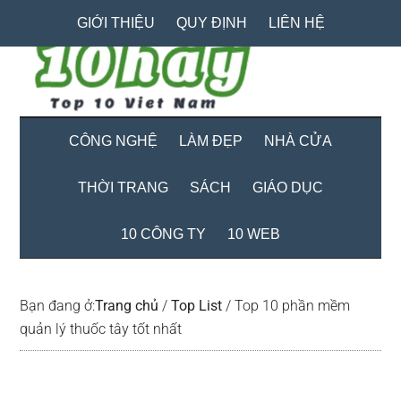
Skip
Skip
Bỏ
GIỚI THIỆU
QUY ĐỊNH
LIÊN HỆ
to
to
qua
main
secondary
primary
content
menu
sidebar
CÔNG NGHỆ
LÀM ĐẸP
NHÀ CỬA
THỜI TRANG
SÁCH
GIÁO DỤC
10 CÔNG TY
10 WEB
Bạn đang ở:
Trang chủ
/
Top List
/
Top 10 phần mềm
quản lý thuốc tây tốt nhất