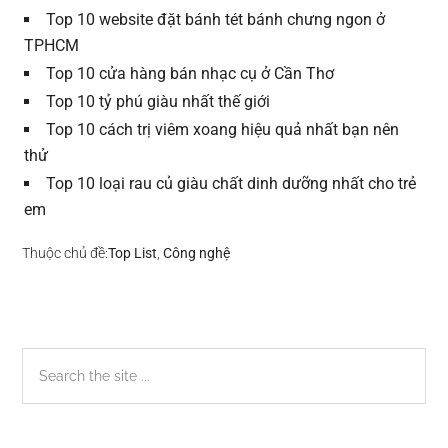
Top 10 website đặt bánh tét bánh chưng ngon ở
TPHCM
Top 10 cửa hàng bán nhạc cụ ở Cần Thơ
Top 10 tỷ phú giàu nhất thế giới
Top 10 cách trị viêm xoang hiệu quả nhất bạn nên
thử
Top 10 loại rau củ giàu chất dinh dưỡng nhất cho trẻ
em
Thuộc chủ đề:
Top List
,
Công nghệ
Sidebar
Search
the
chính
site
...