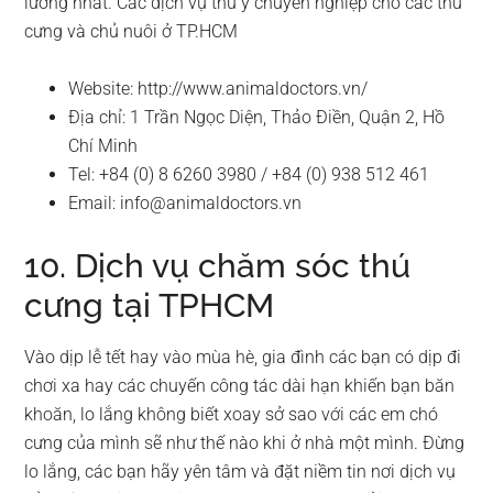
lưỡng nhất. Các dịch vụ thú y chuyên nghiệp cho các thú
cưng và chủ nuôi ở TP.HCM
Website: http://www.animaldoctors.vn/
Địa chỉ: 1 Trần Ngọc Diện, Thảo Điền, Quận 2, Hồ
Chí Minh
Tel: +84 (0) 8 6260 3980 / +84 (0) 938 512 461
Email:
info@animaldoctors.vn
10. Dịch vụ chăm sóc thú
cưng tại TPHCM
Vào dịp lễ tết hay vào mùa hè, gia đình các bạn có dịp đi
chơi xa hay các chuyến công tác dài hạn khiến bạn băn
khoăn, lo lắng không biết xoay sở sao với các em chó
cưng của mình sẽ như thế nào khi ở nhà một mình. Đừng
lo lắng, các bạn hãy yên tâm và đặt niềm tin nơi dịch vụ