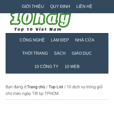
Skip
Skip
Bỏ
GIỚI THIỆU
QUY ĐỊNH
LIÊN HỆ
to
to
qua
main
secondary
primary
content
menu
sidebar
CÔNG NGHỆ
LÀM ĐẸP
NHÀ CỬA
THỜI TRANG
SÁCH
GIÁO DỤC
10 CÔNG TY
10 WEB
Bạn đang ở:
Trang chủ
/
Top List
/
10 dịch vụ trông giữ
chó mèo ngày Tết tại TPHCM