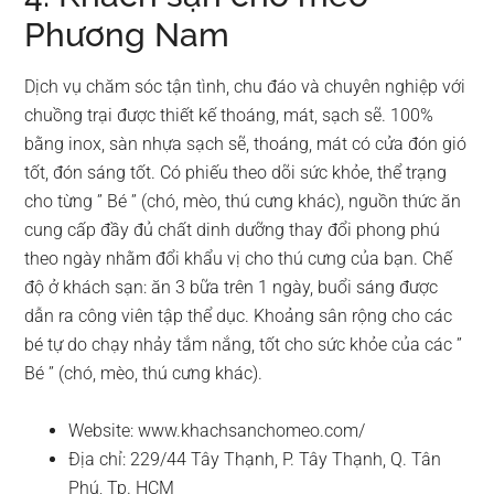
Phương Nam
Dịch vụ chăm sóc tận tình, chu đáo và chuyên nghiệp với
chuồng trại được thiết kế thoáng, mát, sạch sẽ. 100%
bằng inox, sàn nhựa sạch sẽ, thoáng, mát có cửa đón gió
tốt, đón sáng tốt. Có phiếu theo dõi sức khỏe, thể trạng
cho từng ” Bé ” (chó, mèo, thú cưng khác), nguồn thức ăn
cung cấp đầy đủ chất dinh dưỡng thay đổi phong phú
theo ngày nhằm đổi khẩu vị cho thú cưng của bạn. Chế
độ ở khách sạn: ăn 3 bữa trên 1 ngày, buổi sáng được
dẫn ra công viên tập thể dục. Khoảng sân rộng cho các
bé tự do chạy nhảy tắm nắng, tốt cho sức khỏe của các ”
Bé ” (chó, mèo, thú cưng khác).
Website: www.khachsanchomeo.com/
Địa chỉ: 229/44 Tây Thạnh, P. Tây Thạnh, Q. Tân
Phú, Tp. HCM