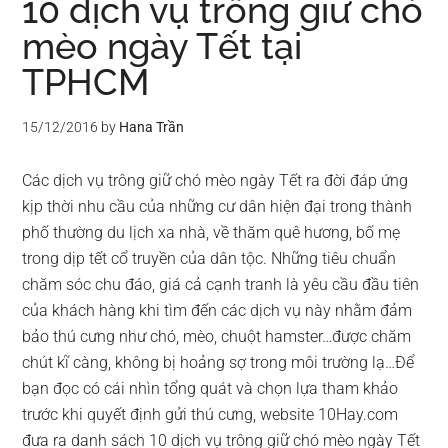
10 dịch vụ trông giữ chó
mèo ngày Tết tại
TPHCM
15/12/2016
by
Hana Trần
Các dịch vụ trông giữ chó mèo ngày Tết ra đời đáp ứng
kịp thời nhu cầu của những cư dân hiện đại trong thành
phố thường du lịch xa nhà, về thăm quê hương, bố mẹ
trong dịp tết cổ truyền của dân tộc. Những tiêu chuẩn
chăm sóc chu đáo, giá cả cạnh tranh là yêu cầu đầu tiên
của khách hàng khi tìm đến các dịch vụ này nhằm đảm
bảo thú cưng như chó, mèo, chuột hamster…được chăm
chút kĩ càng, không bị hoảng sợ trong môi trường lạ…Để
bạn đọc có cái nhìn tổng quát và chọn lựa tham khảo
trước khi quyết định gửi thú cưng, website 10Hay.com
đưa ra danh sách 10 dịch vụ trông giữ chó mèo ngày Tết