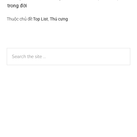
trong đời
Thuộc chủ đề:
Top List
,
Thú cưng
Sidebar
Search
the
chính
site
...