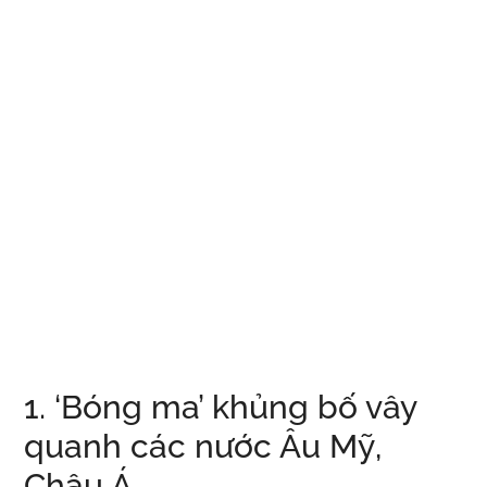
1. ‘Bóng ma’ khủng bố vây
quanh các nước Âu Mỹ,
Châu Á