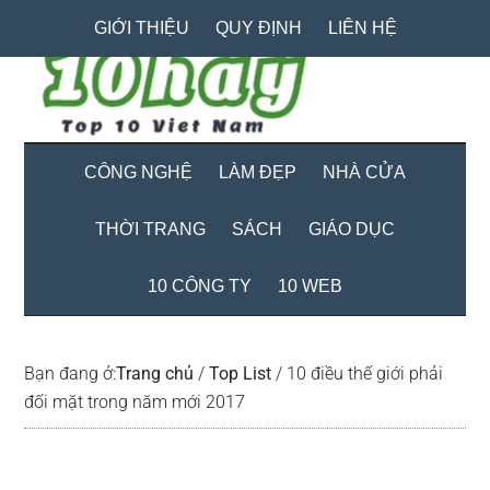
Skip
Skip
Bỏ
GIỚI THIỆU
QUY ĐỊNH
LIÊN HỆ
to
to
qua
main
secondary
primary
content
menu
sidebar
CÔNG NGHỆ
LÀM ĐẸP
NHÀ CỬA
THỜI TRANG
SÁCH
GIÁO DỤC
10 CÔNG TY
10 WEB
Bạn đang ở:
Trang chủ
/
Top List
/
10 điều thế giới phải
đối mặt trong năm mới 2017