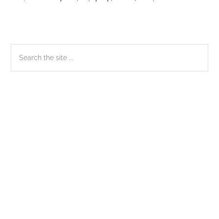
Sidebar
Search
the
chính
site
...