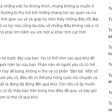
cả những việc họ không thích, nhưng không ai muốn ở
T
thường bị thu hút bởi những chàng trai lạc quan và vui
thời gian vui vẻ và giúp họ nhìn thấy những điều tốt đẹp
T
ó và lúc nào cũng làu bàu về những điều không vừa ý có
T
ọ phải tìm niềm vui với một ai khác tích cực hơn.
kẻ
T
h
n hệ trước đây của bạn. Họ có thể nhìn vào quá khứ để
ười hiện tại của bạn. Phàn nàn về người yêu cũ có thể
T
 hay để bụng, không vị tha và có phần “đàn bà”. Một số
T
ười yêu cũ, điều đó có thể phá hỏng cuộc nói chuyện và
k
nhất là đừng đả động đến quá khứ. Còn nếu cô ấy muốn
o cô ấy thấy bạn trân trọng mọi điều đã qua, và bây giờ
T
hơn là nhớ về quá khứ.
T
m