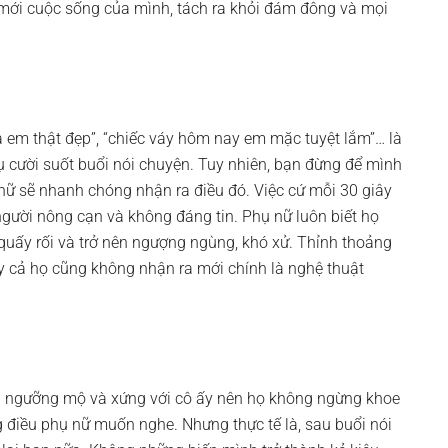
mới cuộc sống của mình, tách ra khỏi đám đông và mọi
 em thật đẹp”, “chiếc váy hôm nay em mặc tuyệt lắm”… là
ụ cười suốt buổi nói chuyện. Tuy nhiên, bạn đừng để mình
 nữ sẽ nhanh chóng nhận ra điều đó. Việc cứ mỗi 30 giây
 người nông cạn và không đáng tin. Phụ nữ luôn biết họ
 quấy rối và trở nên ngượng ngùng, khó xử. Thỉnh thoảng
ay cả họ cũng không nhận ra mới chính là nghệ thuật
ng ngưỡng mộ và xứng với cô ấy nên họ không ngừng khoe
g điều phụ nữ muốn nghe. Nhưng thực tế là, sau buổi nói