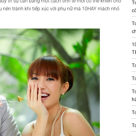
uy trì sự cân bằng một cách tinh tế mới có thể khiến cho
T
ều nên tránh khi tiếp xúc với phụ nữ mà 10HAY mách nhỏ
c
T
c
1
T
T
T
T
h
T
T