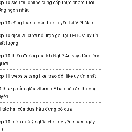
op 10 siêu thị online cung cấp thực phẩm tươi
ống ngon nhất
op 10 cổng thanh toán trực tuyến tại Việt Nam
op 10 dịch vụ cưới hỏi trọn gói tại TPHCM uy tín
hất lượng
op 10 thiên đường du lịch Nghệ An say đắm lòng
gười
p 10 website tăng like, trao đổi like uy tín nhất
0 thực phẩm giàu vitamin E bạn nên ăn thường
uyên
0 tác hại của dưa hấu đừng bỏ qua
op 10 món quà ý nghĩa cho mẹ yêu nhân ngày
/3