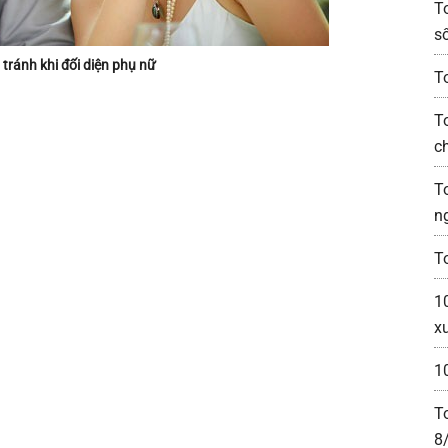
T
s
tránh khi đối diện phụ nữ
T
T
c
T
n
To
1
x
1
T
8