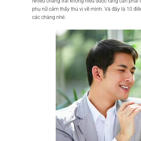
Nhiều chàng trai không hiểu được rằng cần phải d
phụ nữ cảm thấy thú vị về mình. Và đây là 10 đi
các chàng nhé.