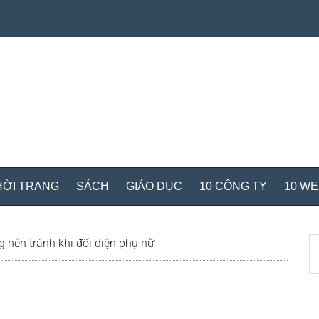
HỜI TRANG
SÁCH
GIÁO DỤC
10 CÔNG TY
10 W
S
 nên tránh khi đối diện phụ nữ
th
si
...