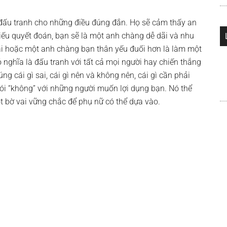
đấu tranh cho những điều đúng đắn. Họ sẽ cảm thấy an
hiếu quyết đoán, bạn sẽ là một anh chàng dễ dãi và nhu
ai hoặc một anh chàng bạn thân yếu đuối hơn là làm một
 nghĩa là đấu tranh với tất cả mọi người hay chiến thắng
úng cái gì sai, cái gì nên và không nên, cái gì cần phải
nói “không” với những người muốn lợi dụng bạn. Nó thể
ột bờ vai vững chắc để phụ nữ có thể dựa vào.