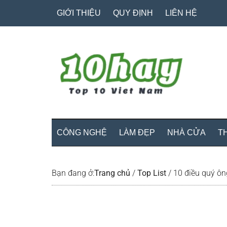
Skip
Skip
Bỏ
GIỚI THIỆU
QUY ĐỊNH
LIÊN HỆ
to
to
qua
main
secondary
primary
content
menu
sidebar
CÔNG NGHỆ
LÀM ĐẸP
NHÀ CỬA
T
Bạn đang ở:
Trang chủ
/
Top List
/
10 điều quý ông