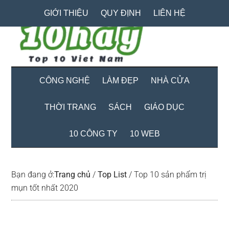
Skip
Skip
Bỏ
GIỚI THIỆU
QUY ĐỊNH
LIÊN HỆ
to
to
qua
main
secondary
primary
content
menu
sidebar
CÔNG NGHỆ
LÀM ĐẸP
NHÀ CỬA
THỜI TRANG
SÁCH
GIÁO DỤC
10 CÔNG TY
10 WEB
Bạn đang ở:
Trang chủ
/
Top List
/
Top 10 sản phẩm trị
mụn tốt nhất 2020