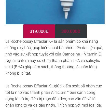
319.000Đ
380.000Đ
La Roche-posay Effaclar K+ là sản phẩm có khả năng
chống oxy hóa, giúp kiểm soát bã nhờn trên da hiệu quả,
nhờ vào sự kết hợp tuyệt vời của Carnosine + Vitamin E.
Ngoài ra item này có chứa thành phần LHA và salicylic
acid (BHA) giúp làm sạch, thông thoáng lỗ chân lông
không bị bí tắt.
La Roche-posay Effaclar K+ giúp kiểm soát bã nhờn cực
tốt là nhờ vào thành phần Airlicium™ bên cạnh công
dụng là hỗ trợ điều trị mụn đầu đen, các vấn đề về lỗ
chân lông to và da dầu nhờn. Thích hợp với mọi loại da,