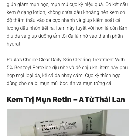
giúp giảm mụn bọc, mụn mủ cực kỳ hiệu quả. Có kết cấu
kem ở dạng lotion, không chứa dầu khoáng nên kem có
độ thẩm thấu vào da cực nhanh và giúp kiểm soát cả
lượng dầu nhờn tiết ra. Item này tuyệt vời hơn là còn làm
dịu da và giúp dưỡng ẩm tối đa là nhờ vào thành phần
hydrat.
Paula’s Choice Clear Daily Skin Clearing Treatment With
5% Benzoyl Peroxide dịu nhẹ và dễ chịu khi item này phù
hợp mọi loại da, kể cả da nhạy cảm. Cực kỳ thích hợp
dùng cho da bị mụn mủ, bọc, ẩn và mụn trứng cá.
Kem Trị Mụn Retin – A Từ Thái Lan