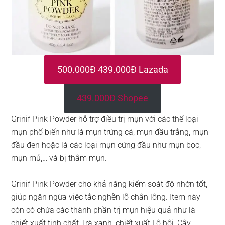
500.000Đ
439.000Đ Lazada
439.000Đ Shopee
Grinif Pink Powder hỗ trợ điều trị mụn với các thể loại
mụn phổ biến như là mụn trứng cá, mụn đầu trắng, mụn
đầu đen hoặc là các loại mụn cứng đầu như mụn bọc,
mụn mủ,… và bị thâm mụn.
Grinif Pink Powder cho khả năng kiểm soát độ nhờn tốt,
giúp ngăn ngừa việc tắc nghẽn lỗ chân lông. Item này
còn có chứa các thành phần trị mụn hiệu quả như là
chiết xuất tinh chất Trà xanh, chiết xuất Lô hội, Cây