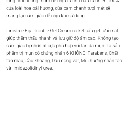
lông. Với hương thơm dễ chịu từ tinh dầu tự nhiên 100%
của loài hoa oải hương, của cam chanh tươi mát sẽ
mang lại cảm giác dễ chịu khi sử dụng.
Innisfree Bija Trouble Gel Cream có kết cấu gel tươi mát
giúp thẩm thấu nhanh và lưu giữ độ ẩm cao. Không tạo
cảm giác bị nhờn rít cực phù hợp với làn da mụn. Là sản
phẩm trị mụn có chứng nhận 6 KHÔNG: Parabens, Chất
tạo màu, Dầu khoáng, Dầu động vật, Mùi hương nhân tạo
và imidazolidinyl urea.