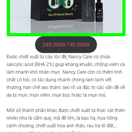
249.000Đ 190.000Đ
Được chiết xuất từ cây lộc đề, Nancy Care có chứa
salicylic acid (BHA 2%) giúp kháng khuẩn, chống viêm và
làm nhanh khô nhân mụn. Nancy Care còn có thêm tinh
chất Lô hội, có tác dụng nhanh chóng làm lành vết
thương, hạn chế sẹo thâm, sẹo rỗ và đặc trị các vấn đề về
da bị mụn, mụn viêm, mụn bọc hoặc là mụn mủ.
Một số thành phần khác được chiết xuất từ thực vật thiên
nhiên như là cẩm quỳ, mã đề tím, lá bạc hà, hoa hồng
cánh choàng, chiết xuất hoa anh thảo, rau tía tô đất,…